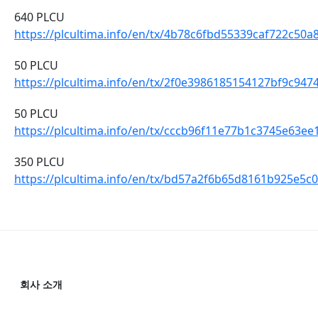
640 PLCU
https://plcultima.info/en/tx/4b78c6fbd55339caf722c
50 PLCU
https://plcultima.info/en/tx/2f0e3986185154127bf9c9
50 PLCU
https://plcultima.info/en/tx/cccb96f11e77b1c3745e63
350 PLCU
https://plcultima.info/en/tx/bd57a2f6b65d8161b925e
회사 소개