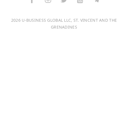
Français
2026 U-BUSINESS GLOBAL LLC, ST. VINCENT AND THE
Português
GRENADINES
日本語
Bahasa Indonesia
中文 (中国)
Tiếng Việt
한국어