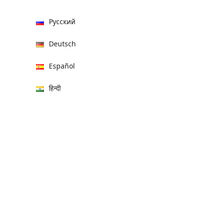
Русский
Deutsch
Español
हिन्दी
العربية
বাংলা
Italiano
Français
Português