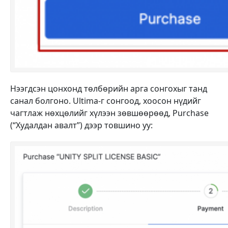
Нээгдсэн цонхонд төлбөрийн арга сонгохыг танд
санал болгоно. Ultima-г сонгоод, хоосон нүдийг
чагтлаж нөхцөлийг хүлээн зөвшөөрөөд,
Purchase
(“Худалдан авалт”) дээр товшино уу: