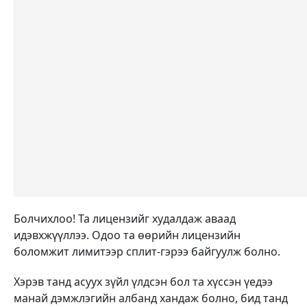
Болчихлоо! Та лицензийг худалдаж аваад
идэвхжүүллээ. Одоо та өөрийн лицензийн
боломжит лимитээр сплит-гэрээ байгуулж болно.
Хэрэв танд асуух зүйл үлдсэн бол та хүссэн үедээ
манай дэмжлэгийн албанд хандаж болно, бид танд