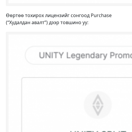
Өөртөө тохирох лицензийг сонгоод Purchase
(“Худалдан авалт”) дээр товшино уу: