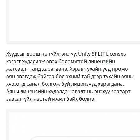
Хуудсыг доош нь гүйлгэнэ үү. Unity SPLIT Licenses
хэсэгт худалдаж авах боломжтой лицензийн
жагсаалт танд харагдана. Хэрэв тухайн үед промо
аян явагдаж байгаа бол эхний таб дээр тухайн аяны
хүрээнд санал болгож буй
лицензүүд харагдана.
Аяны лицензийн худалдан авалт нь энэхүү зааварт
заасан үйл явцтай ижил байх болно.