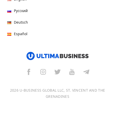
Русский
Deutsch
Español
हिन्दी
العربية
বাংলা
Italiano
2026 U-BUSINESS GLOBAL LLC, ST. VINCENT AND THE
Français
GRENADINES
Português
日本語