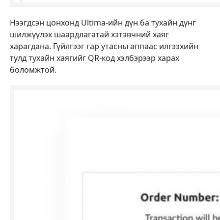
Нээгдсэн цонхонд Ultima-ийн дүн ба тухайн дүнг
шилжүүлэх шаардлагатай хэтэвчний хаяг
харагдана. Гүйлгээг гар утасны аппаас илгээхийн
тулд тухайн хаягийг QR-код хэлбэрээр харах
боломжтой.