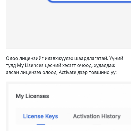
Одоо лицензийг идэвхжүүлэх шаардлагатай. Үүний
тулд
My Lisences цэсний хэсэгт очоод, худалдаж
авсан лицензээ олоод, Activate дээр товшино уу: