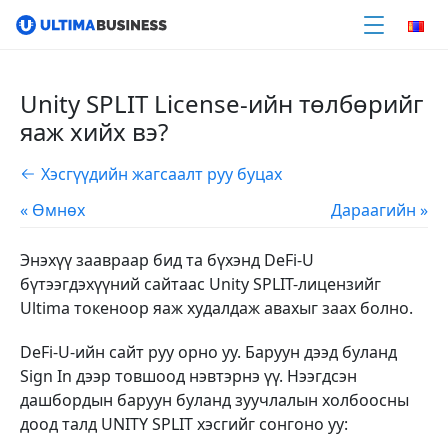
Unity SPLIT License-ийн төлбөрийг
яаж хийх вэ?
Хэсгүүдийн жагсаалт руу буцах
« Өмнөх
Дараагийн »
Энэхүү заавраар бид та бүхэнд DeFi-U
бүтээгдэхүүний сайтаас Unity SPLIT-лицензийг
Ultima токеноор яаж худалдаж авахыг заах болно.
DeFi-U-ийн сайт руу орно уу. Баруун дээд буланд
Sign In дээр товшоод нэвтэрнэ үү. Нээгдсэн
дашбордын баруун буланд зуучлалын холбоосны
доод талд UNITY SPLIT хэсгийг сонгоно уу: