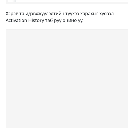
Хэрэв та идэвхжүүлэлтийн түүхээ харахыг хүсвэл
Activation History таб руу очино уу.