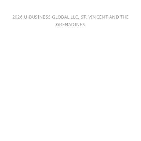
Italiano
2026 U-BUSINESS GLOBAL LLC, ST. VINCENT AND THE
Français
GRENADINES
Português
日本語
Bahasa Indonesia
中文 (中国)
Tiếng Việt
한국어
Монгол хэл
Magyar