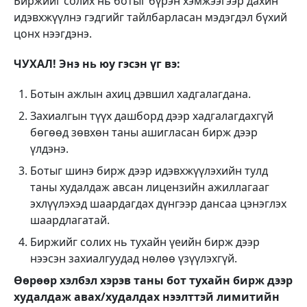
Биржийг солих нь ботыг бүрэн хэмжээгээр дахин
идэвхжүүлнэ гэдгийг тайлбарласан мэдэгдэл бүхий
цонх нээгдэнэ.
ЧУХАЛ! Энэ нь юу гэсэн үг вэ:
Ботын ажлын ахиц дэвшил хадгалагдана.
Захиалгын түүх дашборд дээр хадгалагдахгүй
бөгөөд зөвхөн таны ашигласан бирж дээр
үлдэнэ.
Ботыг шинэ бирж дээр идэвхжүүлэхийн тулд
таны худалдаж авсан лицензийн ажиллагааг
эхлүүлэхэд шаардагдах дүнгээр дансаа цэнэглэх
шаардлагатай.
Биржийг солих нь тухайн үеийн бирж дээр
нээсэн захиалгуудад нөлөө үзүүлэхгүй.
Өөрөөр хэлбэл хэрэв таны бот тухайн бирж дээр
худалдаж авах/худалдах нээлттэй лимитийн