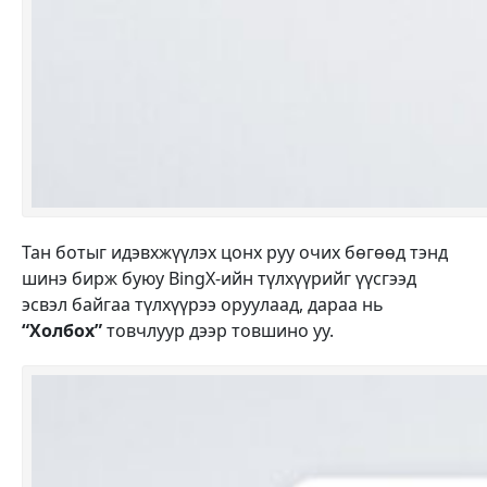
Тан ботыг идэвхжүүлэх цонх руу очих бөгөөд тэнд
шинэ бирж буюу BingX-ийн түлхүүрийг үүсгээд
эсвэл байгаа түлхүүрээ оруулаад, дараа нь
“Холбох”
товчлуур дээр товшино уу.