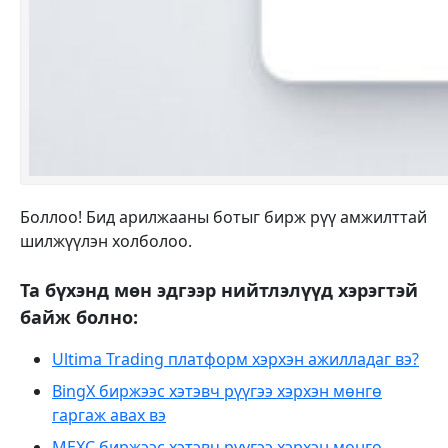
Боллоо! Бид арилжааны ботыг бирж рүү амжилттай
шилжүүлэн холболоо.
Та бүхэнд мөн эдгээр нийтлэлүүд хэрэгтэй
байж болно:
Ultima Trading платформ хэрхэн ажилладаг вэ?
BingX биржээс хэтэвч рүүгээ хэрхэн мөнгө
гаргаж авах вэ
MEXC биржээс хэтэвч рүүгээ хэрхэн мөнгө