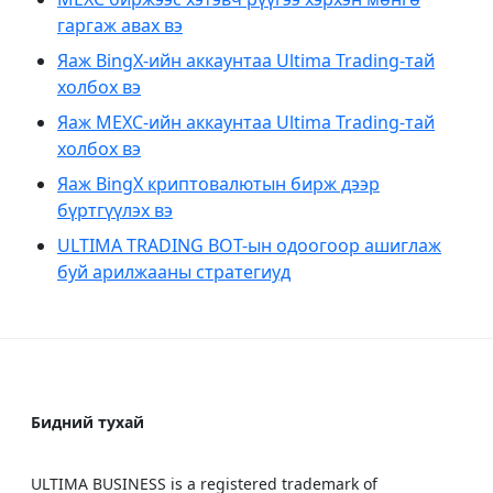
гаргаж авах вэ
Яаж BingX-ийн аккаунтаа Ultima Trading-тай
холбох вэ
Яаж MEXC-ийн аккаунтаа Ultima Trading-тай
холбох вэ
Яаж BingX криптовалютын бирж дээр
бүртгүүлэх вэ
ULTIMA TRADING BOT-ын одоогоор ашиглаж
буй арилжааны стратегиуд
Бидний тухай
ULTIMA BUSINESS is a registered trademark of