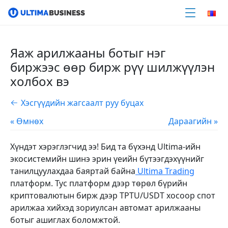
Яаж арилжааны ботыг нэг
биржээс өөр бирж рүү шилжүүлэн
холбох вэ
Хэсгүүдийн жагсаалт руу буцах
« Өмнөх
Дараагийн »
Хүндэт хэрэглэгчид ээ! Бид та бүхэнд Ultima-ийн
экосистемийн шинэ эрин үеийн бүтээгдэхүүнийг
танилцуулахдаа баяртай байна
Ultima Trading
платформ. Тус платформ дээр төрөл бүрийн
криптовалютын бирж дээр TPTU/USDT хосоор спот
арилжаа хийхэд зориулсан автомат арилжааны
ботыг ашиглах боломжтой.