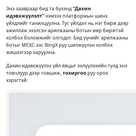
Энэ заавраар бид та бүхэнд
“Дахин
идэвхжүүлэлт”
хэмээх платформын шинэ
үйлдлийг танилцуулна. Тус үйлдэл нь нэг бирж дээр
ажиллаж эхэлсэн арилжааны ботын өөр биржтэй
холбох боломжийг олгодог. Бид үүнийг арилжааны
ботыг MEXC-ээс BingX руу шилжүүлэн холбох
жишээгээр харуулна.
Дахин идэвхжүүлэх үйл явцыг эхлүүлэхийн тулд энэ
товчлуур дээр товшиж,
тохиргоо
руу орох
хэрэгтэй: