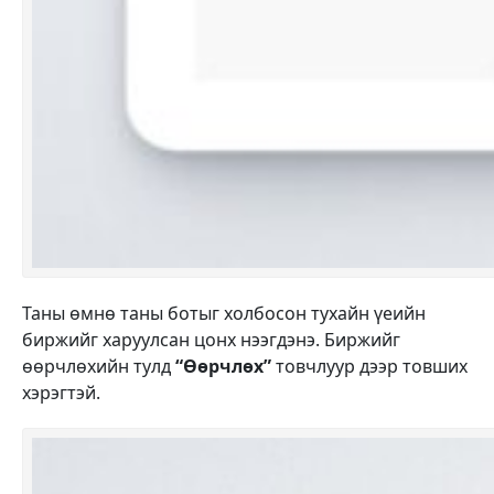
Таны өмнө таны ботыг холбосон тухайн үеийн
биржийг харуулсан цонх нээгдэнэ. Биржийг
өөрчлөхийн тулд
“Өөрчлөх”
товчлуур дээр товших
хэрэгтэй.