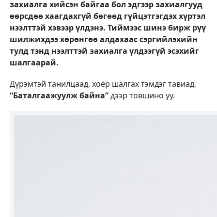
захиалга хийсэн байгаа бол эдгээр захиалгууд
өөрсдөө хаагдахгүй бөгөөд гүйцэтгэгдэх хүртэл
нээлттэй хэвээр үлдэнэ. Тиймээс шинэ бирж рүү
шилжихдээ хөрөнгөө алдахаас сэргийлэхийн
тулд тэнд нээлттэй захиалга үлдээгүй эсэхийг
шалгаарай.
Дүрэмтэй танилцаад, хоёр шалгах тэмдэг тавиад,
“Баталгаажуулж байна”
дээр товшино уу.