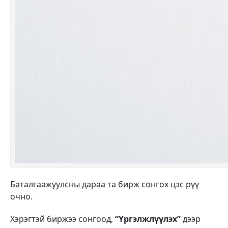
Баталгаажуулсны дараа та бирж сонгох цэс рүү
очно.
Хэрэгтэй биржээ сонгоод,
“Үргэлжлүүлэх”
дээр