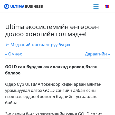
Ultima экосистемийн өнгөрсөн
долоо хоногийн гол мэдээ!
Мэдээний жагсаалт руу буцах
« Өмнөх
Дараагийн »
GOLD сан бүрдэж ажиллахад ороход бэлэн
боллоо
Өдөр бүр ULTIMA токеноор хэдэн арван мянган
урамшуулал олгох GOLD сангийн албан ёсны
нээлтээс ердөө 4 хоног л биднийг тусгаарлаж
байна!
3-р сарын 8-нд хэрэглэгчдийн хувьд GOLD сплит