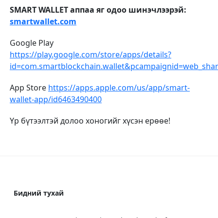
SMART WALLET аппаа
яг одоо шинэчлээрэй:
smartwallet.com
Google Play
https://play.google.com/store/apps/details?
id=com.smartblockchain.wallet&pcampaignid=web_sha
App Store
https://apps.apple.com/us/app/smart-
wallet-app/id6463490400
Үр бүтээлтэй долоо хоногийг хүсэн ерөөе!
Бидний тухай