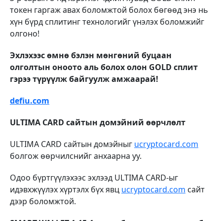
токен гаргаж авах боломжтой болох бөгөөд энэ нь
хүн бүрд сплитинг технологийг үнэлэх боломжийг
олгоно!
Эхлэхээс өмнө бэлэн мөнгөний буцаан
олголтын оноото аль болох олон GOLD сплит
гэрээ түрүүлж байгуулж амжаарай!
defiu.com
ULTIMA CARD сайтын домэйний өөрчлөлт
ULTIMA CARD сайтын домэйныг
ucryptocard.com
болгож өөрчилснийг анхаарна уу.
Одоо бүртгүүлэхээс эхлээд ULTIMA CARD-ыг
идэвхжүүлэх хүртэлх бүх явц
ucryptocard.com
сайт
дээр боломжтой.