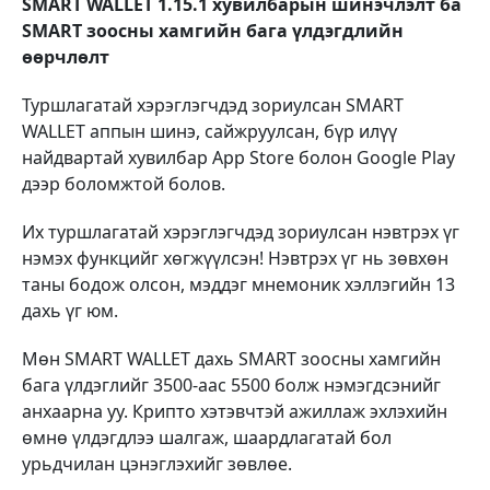
SMART WALLET 1.15.1 хувилбарын шинэчлэлт ба
SMART зоосны хамгийн бага үлдэгдлийн
өөрчлөлт
Туршлагатай хэрэглэгчдэд зориулсан SMART
WALLET аппын шинэ, сайжруулсан, бүр илүү
найдвартай хувилбар App Store болон Google Play
дээр боломжтой болов.
Их туршлагатай хэрэглэгчдэд зориулсан нэвтрэх үг
нэмэх функцийг хөгжүүлсэн! Нэвтрэх үг нь зөвхөн
таны бодож олсон, мэддэг мнемоник хэллэгийн 13
дахь үг юм.
Мөн SMART WALLET дахь SMART зоосны хамгийн
бага үлдэглийг 3500-аас 5500 болж нэмэгдсэнийг
анхаарна уу. Крипто хэтэвчтэй ажиллаж эхлэхийн
өмнө үлдэгдлээ шалгаж, шаардлагатай бол
урьдчилан цэнэглэхийг зөвлөе.