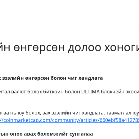
йн өнгөрсөн долоо хоноги
х зээлийн өнгөрсөн болон чиг хандлага
итал валют болох биткоин болон ULTIMA блокчейн экос
гаа нь юу болох, зах зээлийн чиг хандлага, таамаглал ю
://coinmarketcap.com/community/articles/660ebf58a4127
тын оноо авах боломжийг сунгалаа