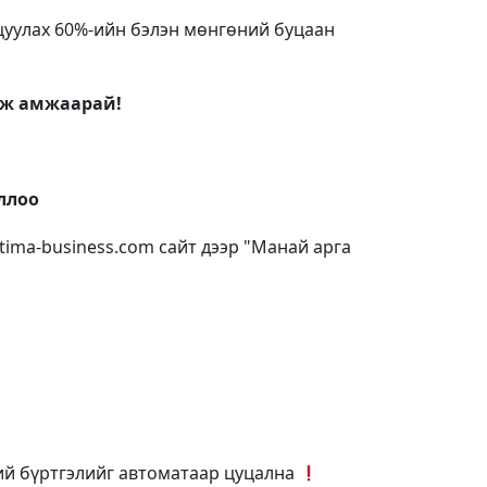
рцуулах 60%-ийн бэлэн мөнгөний буцаан
аж амжаарай!
оллоо
ltima-business.com
сайт дээр "Манай арга
ний бүртгэлийг автоматаар цуцална