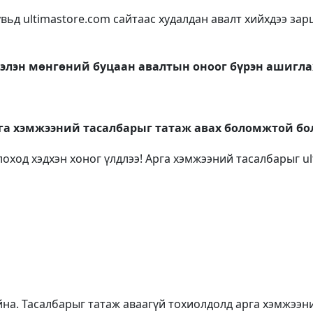
увьд
ultimastore.com
сайтаас худалдан авалт хийхдээ за
 бэлэн мөнгөний буцаан авалтын оноог бүрэн ашигл
га хэмжээний тасалбарыг татаж авах боломжтой б
лоход хэдхэн хоног үлдлээ! Арга хэмжээний тасалбарыг
u
йна. Тасалбарыг татаж аваагүй тохиолдолд арга хэмжээ