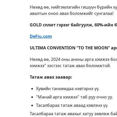
Нөхөд өө, нийгэмлэгийн гишүүн бүрийн х
авалтын оноо авах боломжийг сунгалаа!
GOLD сплит гэрээг байгуулж, 60%-ийн
DeFiu.com
ULTIMA CONVENTION “TO THE MOON” ар
Нөхөд өө, 2024 оны анхны арга хэмжээ бо
хэмжээ" хэсгээс татаж авах боломжтой.
Татаж авах заавар:
Хувийн танхимдаа нэвтэрнэ үү.
"Манай арга хэмжээ" таб руу очно уу.
Тасалбараа татаж аваад хэвлэнэ үү.
Тасалбараа татаж авахыг хатуу зөвлөж ба