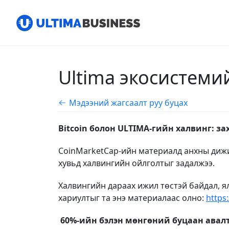
Ultima экосистеми
Мэдээний жагсаалт руу буцах
Bitcoin болон ULTIMA-гийн халвинг: за
CoinMarketCap-ийн материалд анхны диж
хувьд халвингийн ойлголтыг задалжээ.
Халвингийн дараах ижил төстэй байдал, ял
хариултыг та энэ материалаас олно:
https
60%-ийн бэлэн мөнгөний буцаан авал