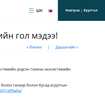
Нэвтрэх
Бүртгэл
ЦЭС
|
йн гол мэдээ!
« Өмнөх
|
Дараагийн »
истемийн үндсэн токены экосистемийн
у болох талаар болон бусад асуултын
8507cd09a0a/