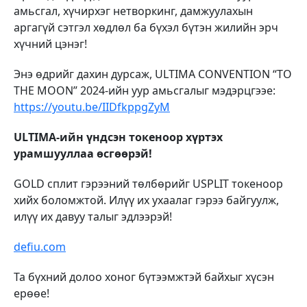
амьсгал, хүчирхэг нетворкинг, дамжуулахын
аргагүй сэтгэл хөдлөл ба бүхэл бүтэн жилийн эрч
хүчний цэнэг!
Энэ өдрийг дахин дурсаж, ULTIMA CONVENTION “TO
THE MOON” 2024-ийн уур амьсгалыг мэдэрцгээе:
https://youtu.be/IIDfkppgZyM
ULTIMA-ийн үндсэн токеноор хүртэх
урамшууллаа өсгөөрэй!
GOLD сплит гэрээний төлбөрийг USPLIT токеноор
хийх боломжтой. Илүү их ухаалаг гэрээ байгуулж,
илүү их давуу талыг эдлээрэй!
defiu.com
Та бүхний долоо хоног бүтээмжтэй байхыг хүсэн
ерөөе!