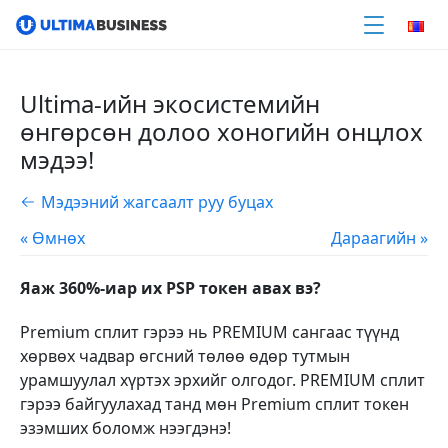
Ultima-ийн экосистемийн
өнгөрсөн долоо хоногийн онцлох
мэдээ!
Мэдээний жагсаалт руу буцах
« Өмнөх
Дараагийн »
Яаж 360%-иар их PSP токен авах вэ?
Premium сплит гэрээ нь PREMIUM сангаас түүнд
хөрвөх чадвар өгсний төлөө өдөр тутмын
урамшуулал хүртэх эрхийг олгодог.
PREMIUM сплит
гэрээ байгуулахад танд мөн Premium сплит токен
эзэмших боломж нээгдэнэ!