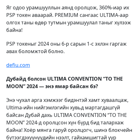
Яг одоо урамшууллын аянд оролцож, 360%-иар их
PSP токен аваарай. PREMIUM сангаас ULTIMA-аар
олгох таны өдөр тутмын урамшуулал таныг хүлээж
байна!
PSP токеныг 2024 оны 6-р сарын 1-с эхлэн гаргаж
авах боломжтой болно.
defiu.com
Дубайд болсон ULTIMA CONVENTION “TO THE
MOON” 2024 — энэ ямар байсан бэ?
Энэ чухал арга хэмжээг бидэнтэй хамт хуваалцаж,
Ultima-ийн нийгэмлэгийн хувьд мартагдашгүй
байсан Дубай дахь ULTIMA CONVENTION “TO THE
MOON” 2024-д оролцсон хүн бүрд бид талархаж
байна! Хоёр мянга гаруй оролцогч, шинэ блокчейн
бүтээгдэхүүнүүдийн нээлт, гайхамшигтай уур