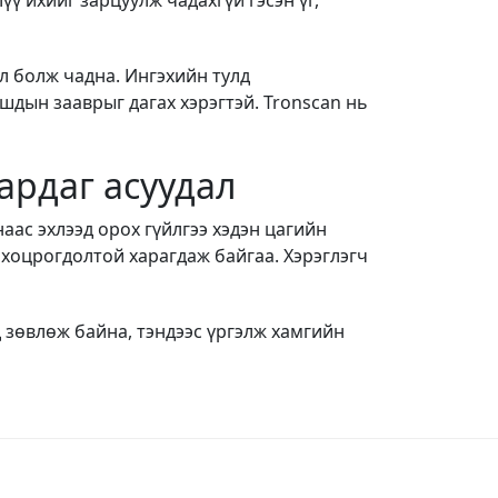
үү ихийг зарцуулж чадахгүй гэсэн үг,
л болж чадна. Ингэхийн тулд
ашдын зааврыг дагах хэрэгтэй. Tronscan нь
гардаг асуудал
наас эхлээд орох гүйлгээ хэдэн цагийн
н хоцрогдолтой харагдаж байгаа. Хэрэглэгч
 зөвлөж байна, тэндээс үргэлж хамгийн