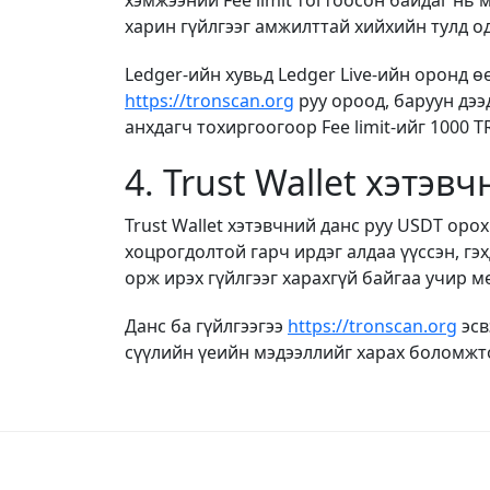
хэмжээний Fee limit тогтоосон байдаг нь м
харин гүйлгээг амжилттай хийхийн тулд о
Ledger-ийн хувьд Ledger Live-ийн оронд 
https://tronscan.org
руу ороод, баруун дээд
анхдагч тохиргоогоор Fee limit-ийг 1000 T
4. Trust Wallet хэтэв
Trust Wallet хэтэвчний данс руу USDT орох
хоцрогдолтой гарч ирдэг алдаа үүссэн, гэх
орж ирэх гүйлгээг харахгүй байгаа учир м
Данс ба гүйлгээгээ
https://tronscan.org
эсв
сүүлийн үеийн мэдээллийг харах боломжт