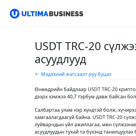
USDT TRC-20 сүлжэ
асуудлууд
Мэдээний жагсаалт руу буцах
Өнөөдрийн байдлаар USDT TRC-20 крипто
дээрх хэмжээ 40,7 тэрбум давж байсан бол
Салбартаа улам нэр хүндтэй болж, хүчирх
хамгаалагдаагүй байна. USDT TRC-20 сүлжэ
луйварчдын үйл ажиллагаа, мөн сүлжээний
асуудлуудын тухай та бүхэнд танилцуулах