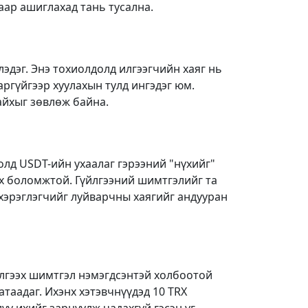
ар ашиглахад тань тусална.
лэдэг. Энэ тохиолдолд илгээгчийн хаяг нь
аргүйгээр хуулахын тулд ингэдэг юм.
байхыг зөвлөж байна.
олд USDT-ийн ухаалаг гэрээний "нүхийг"
ах боломжтой. Гүйлгээний шимтгэлийг та
 хэрэглэгчийг луйварчны хаягийг андууран
 илгээх шимтгэл нэмэгдсэнтэй холбоотой
атаадаг. Ихэнх хэтэвчнүүдэд 10 TRX