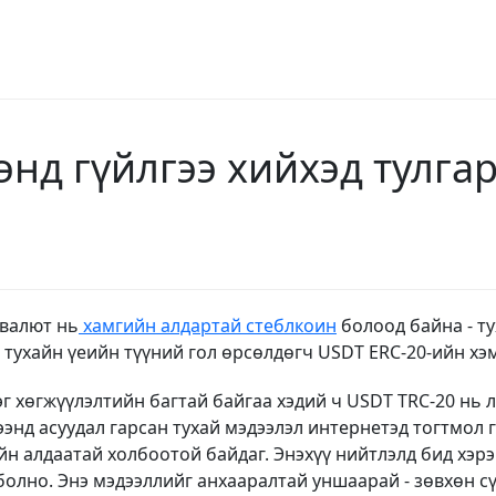
энд гүйлгээ хийхэд тулга
валют нь
хамгийн алдартай стеблкоин
болоод байна - ту
 тухайн үеийн түүний гол өрсөлдөгч USDT ERC-20-ийн хэ
эг хөгжүүлэлтийн багтай байгаа хэдий ч USDT TRC-20 нь
энд асуудал гарсан тухай мэдээлэл интернетэд тогтмол г
н алдаатай холбоотой байдаг. Энэхүү нийтлэлд бид хэрэ
 болно. Энэ мэдээллийг анхааралтай уншаарай - зөвхөн 