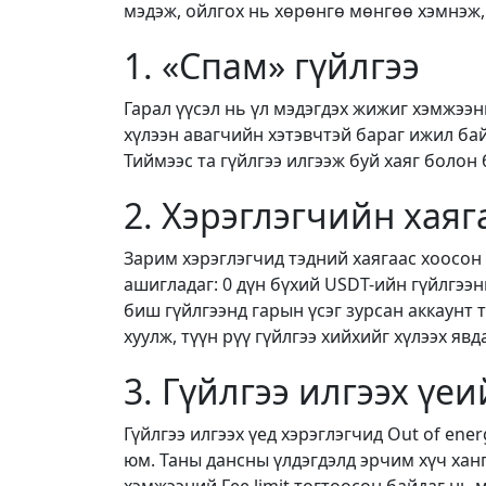
мэдэж, ойлгох нь хөрөнгө мөнгөө хэмнэж
1. «Спам» гүйлгээ
Гарал үүсэл нь үл мэдэгдэх жижиг хэмжээн
хүлээн авагчийн хэтэвчтэй бараг ижил бай
Тиймээс та гүйлгээ илгээж буй хаяг болон
2. Хэрэглэгчийн хаяг
Зарим хэрэглэгчид тэдний хаягаас хоосон 
ашигладаг: 0 дүн бүхий USDT-ийн гүйлгээ
биш гүйлгээнд гарын үсэг зурсан аккаунт
хуулж, түүн рүү гүйлгээ хийхийг хүлээх явд
3. Гүйлгээ илгээх үе
Гүйлгээ илгээх үед хэрэглэгчид Out of en
юм. Таны дансны үлдэгдэлд эрчим хүч ханг