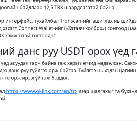
аш төвөгтэй, өөрөөр хэлбэл гүйлгээ нь энэ хязгаараас ил
доогийн байдлаар 12,5 TRX шаардлагатай байна.
өөр интерфейс, тухайлбал Tronscan-ийг ашиглах нь шийдэ
 хэсэгт Connect Wallet-ийг (
«
Хэтэвч холбох
»
) сонгоод ца
RX хэмжээтэй тогтоодог.
чний данс руу USDT орох үед 
 үед асуудал гарч байна гэж хэрэглэгчид мэдээлсэн. Саях
дээ данс руу гүйлгээ орж байгаа. Гүйлгээ нь хэдэн цагий
өнгө орж ирээгүй гэж боддог.
эл
https://www.oklink.com/en/trx
дээр шалгахыг та бүхэнд
ой.