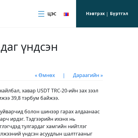
Нэвтрэх
Бүртгэл
ЦЭС
|
рдаг үндсэн
« Өмнөх
|
Дараагийн »
хайлбал, хавар USDT TRC-20-ийн зах зээл
мжээ 39,8 тэрбум байжээ.
 луйварчид болон шинээр гарах алдаанаас
арч ирдэг. Тэдгээрийн ихэнх нь
глэгчдэд тулгардаг хамгийн нийтлэг
сүлжээний үндсэн асуудлын шалтгааныг