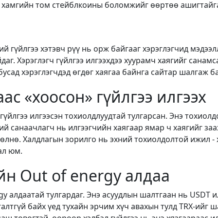
, хамгийн том стейблкоины боломжийг өөртөө ашигтайга
ий гүйлгээ хэтэвч рүү нь орж байгааг хэрэглэгчид мэдээл
даг. Хэрэглэгч гүйлгээ илгээхдээ хуурамч хаягийг санамс
 бусад хэрэглэгчдэд өгдөг хаягаа байнга сайтар шалгаж 
аас «хоосон» гүйлгээ илгээх
гүйлгээ илгээсэн тохиолдлуудтай тулгарсан. Энэ тохиолд
ний санаачлагч нь илгээгчийн хаягаар ямар ч хаягийг за
 төлнө. Халдлагын зорилго нь эхний тохиолдолтой ижил -
ал юм.
ийн Out of energy алдаа
ergy алдаатай тулгардаг. Энэ асуудлын шалтгаан нь USDT
алтгүй байх үед тухайн эрчим хүч авахын тулд TRX-ийг ш