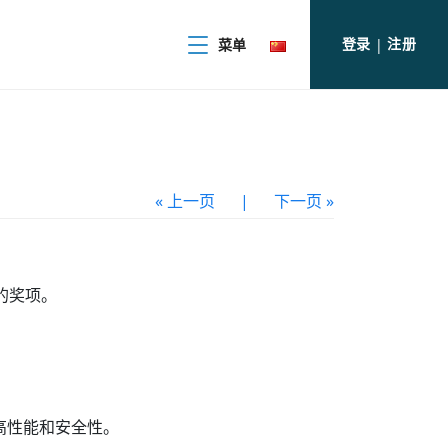
登录
注册
菜单
|
« 上一页
|
下一页 »
胜的奖项。
合了高性能和安全性。