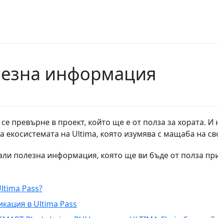
лезна информация
 се превърне в проект, който ще е от полза за хората. И
а екосистемата на Ultima, която изумява с мащаба на св
рали полезна информация, която ще ви бъде от полза пр
ltima Pass?
кация в Ultima Pass