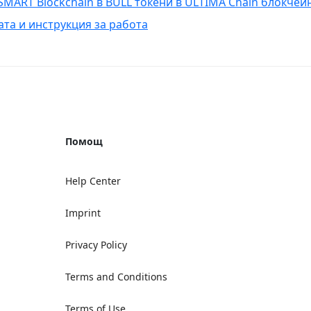
SMART Blockchain в BULL токени в ULTIMA Chain блокче
ата и инструкция за работа
Помощ
Help Center
Imprint
Privacy Policy
Terms and Conditions
Terms of Use