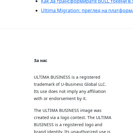
Как да трансформирате BULL токени в 
Ultima Migration: преглед на платформ
За нас
ULTIMA BUSINESS is a registered
trademark of U‑Business Global LLC.
Its use does not imply any affiliation
with or endorsement by it.
The ULTIMA BUSINESS image was
created via a logo contest. The ULTIMA
BUSINESS is a registered logo and
brand identity. Its unauthorized use is