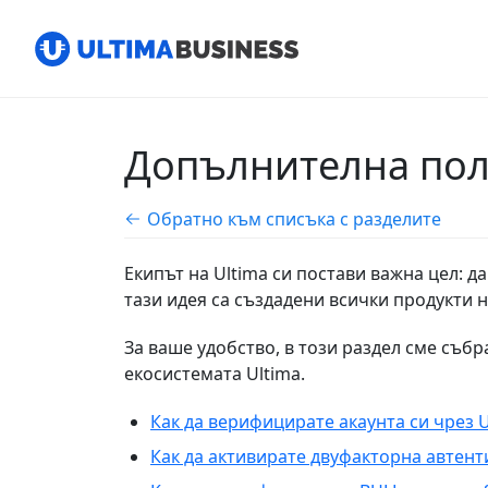
Допълнителна по
Обратно към списъка с разделите
Екипът на Ultima си постави важна цел: да
тази идея са създадени всички продукти н
За ваше удобство, в този раздел сме съб
екосистемата Ultima.
Как да верифицирате акаунта си чрез U
Как да активирате двуфакторна автенти