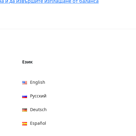
йна и да извършите изплащане от баланса
Език
English
Русский
Deutsch
Español