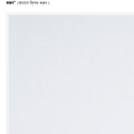
করুন"
বোতামে ক্লিক করুন।