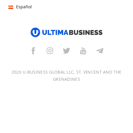
Español
हिन्दी
العربية
বাংলা
Italiano
2026 U-BUSINESS GLOBAL LLC, ST. VINCENT AND THE
Français
GRENADINES
Português
日本語
Bahasa Indonesia
中文 (中国)