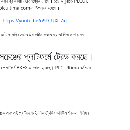
 করার প্রক্রিয়াটি ইতিমধ্যেই চলছে। ১:১ অনুপাতে PLCUC
কিনা plcultima.com-এ উপলব্ধ রয়েছে।
ে:
https://youtu.be/o9D_UXt-7xI
 এটিকে সক্রিয়ভাবে এ্যাকটিভ করতে হয় তা শিখতে পারবেন:
ঞ্জের প্লাটফর্মে ট্রেড করছে।
্জের প্লাটফর্ম BKEX-এ খোলা হয়েছে। PLC Ultima বর্তমানে
াকে এবং এই প্ল্যাটফর্মের দৈনিক ট্রেডিং ভলিউম $৬০০ মিলিয়ন