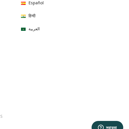
Español
हिन्दी
العربية
বাংলা
Italiano
Français
Português
日本語
Bahasa Indonesia
ES
中文 (中国)