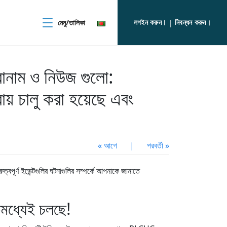
লগইন করুন।
নিবন্ধন করুন।
মেনু/তালিকা
|
োনাম ও নিউজ গুলো:
 চালু করা হয়েছে এবং
« আগে
|
পরবর্তী »
্বপূর্ণ ইভেন্টগুলির ঘটনাগুলির সম্পর্কে আপনাকে জানাতে
ধ্যেই চলছে!