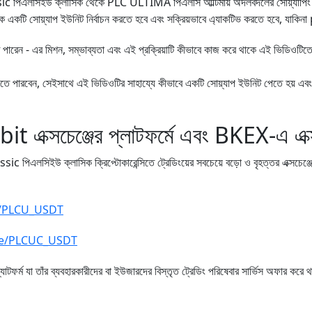
lassic পিএলসিইউ ক্লাসিক থেকে PLC ULTIMA পিএলসি আল্টিমায় অদলবদলের সোয়্যাপিং
 একটি সোয়্যাপ ইউনিট নির্বাচন করতে হবে এবং সক্রিয়ভাবে এ্যাকটিভ করতে হবে, যা
পারেন - এর মিশন, সম্ভাব্যতা এবং এই প্রক্রিয়াটি কীভাবে কাজ করে থাকে এই ভিডিওটিত
নতে পারবেন, সেইসাথে এই ভিডিওটির সাহায্যে কীভাবে একটি সোয়্যাপ ইউনিট পেতে হয় এবং
্সচেঞ্জের প্লাটফর্মে এবং BKEX-এ এক্সচে
এলসিইউ ক্লাসিক ক্রিপ্টোকারেন্সিতে ট্রেডিংয়ের সবচেয়ে বড়ো ও বৃহত্তর এক্সচেঞ
e/PLCU_USDT
de/PLCUC_USDT
ফর্ম যা তাঁর ব্যবহারকারীদের বা ইউজারদের বিস্তৃত ট্রেডিং পরিষেবার সার্ভিস অফার করে থ