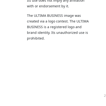
Its use does not imply any affiliation
with or endorsement by it.
The ULTIMA BUSINESS image was
created via a logo contest. The ULTIMA
BUSINESS is a registered logo and
brand identity. Its unauthorized use is
prohibited.
2