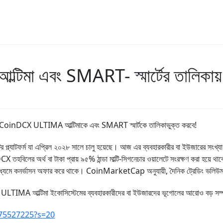
া এবং SMART- স্মার্টের তালিকায় ল
ে একটি - CoinDCX ULTIMA আল্টিমাকে এবং SMART স্মার্টকে তালিকাভুক্ত করবে!
্যাটফর্ম যা এপ্রিল ২০২৮ সালে চালু হয়েছে। আজ এর ব্যবহারকারীর বা ইউজারের সংখ্যা ১৪ মিল
লের অর্থ বা টাকা প্রায় ৯৫% ঠান্ডা মাল্টি-সিগনেচার ওয়ালেটে সংরক্ষণ করা হয়ে থাকে। উপর
ান্তরের মাধ্যমে কনর্ভাসন অফার করে থাকে। CoinMarketCap অনুযায়ী, দৈনিক ট্রেডিং ভলিউম
া হলো ULTIMA আল্টিমা ইকোসিস্টেমের ব্যবহারকারীদের বা ইউজারদের ভূগোলের আরোও বড় স
475527225?s=20