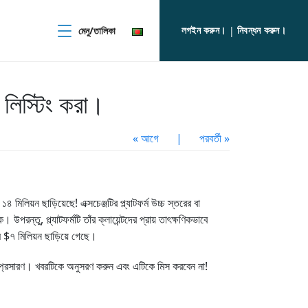
লগইন করুন।
নিবন্ধন করুন।
মেনু/তালিকা
|
িস্টিং করা।
« আগে
|
পরবর্তী »
িয়ন ছাড়িয়েছে! এক্সচেঞ্জটির প্ল্যাটফর্ম উচ্চ স্তরের বা
ন্তু, প্ল্যাটফর্মটি তাঁর ক্লায়েন্টদের প্রায় তাৎক্ষণিকভাবে
 $৭ মিলিয়ন ছাড়িয়ে গেছে।
ম্প্রসারণ। খবরটিকে অনুসরণ করুন এবং এটিকে মিস করবেন না!