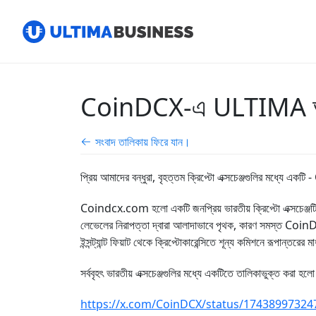
CoinDCX-এ ULTIMA আল্টিম
সংবাদ তালিকায় ফিরে যান।
প্রিয় আমাদের বন্ধুরা, বৃহত্তম ক্রিপ্টো এক্সচেঞ্জগুলির মধ্য
Сoindcx.com হলো একটি জনপ্রিয় ভারতীয় ক্রিপ্টো এক্সচেঞ্জটির প্ল
লেভেলের নিরাপত্তা দ্বারা আলাদাভাবে পৃথক, কারণ সমস্ত CoinDCX তহবি
ইন্সন্ট্যান্ট ফিয়াট থেকে ক্রিপ্টোকারেন্সিতে শূন্য কমিশনে রূপ
সর্ববৃহৎ ভারতীয় এক্সচেঞ্জগুলির মধ্যে একটিতে তালিকাভুক্ত কর
https://x.com/CoinDCX/status/1743899732