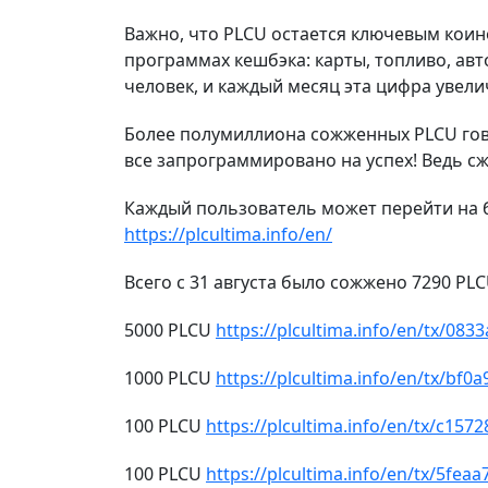
Важно, что PLCU остается ключевым коин
программах кешбэка: карты, топливо, ав
человек, и каждый месяц эта цифра увел
Более полумиллиона сожженных PLCU говор
все запрограммировано на успех! Ведь 
Каждый пользователь может перейти на б
https://plcultima.info/en/
Всего с 31 августа было сожжено 7290 PL
5000 PLCU
https://plcultima.info/en/tx/
1000 PLCU
https://plcultima.info/en/tx/
100 PLCU
https://plcultima.info/en/tx/c
100 PLCU
https://plcultima.info/en/tx/5f