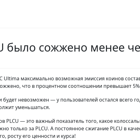
U было сожжено менее че
LC Ultima максимально возможная эмиссия коинов состав
о сожжено, что в процентном соотношении превышает 5
 будет невозможен — у пользователей остался всего год
должит уменьшаться.
в PLCU — это важный показатель того, какое колоссаль
жно только за PLCU.
А постоянное сжигание PLCU в каче
, росту его ценности и курса!