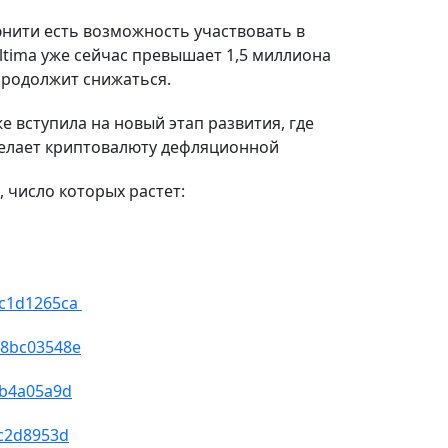
юнити есть возможность участвовать в
ltima уже сейчас превышает 1,5 миллиона
продолжит снижаться.
е вступила на новый этап развития, где
 делает криптовалюту дефляционной
 число которых растет:
ec1d1265ca
b8bc03548e
9b4a05a9d
2c2d8953d