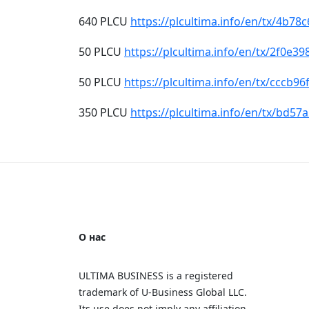
640 PLCU
https://plcultima.info/en/tx/4
50 PLCU
https://plcultima.info/en/tx/2f0
50 PLCU
https://plcultima.info/en/tx/ccc
350 PLCU
https://plcultima.info/en/tx/b
О нас
ULTIMA BUSINESS is a registered
trademark of U‑Business Global LLC.
Its use does not imply any affiliation