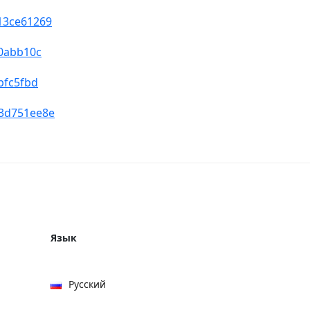
13ce61269
90abb10c
bfc5fbd
d3d751ee8e
Язык
Русский