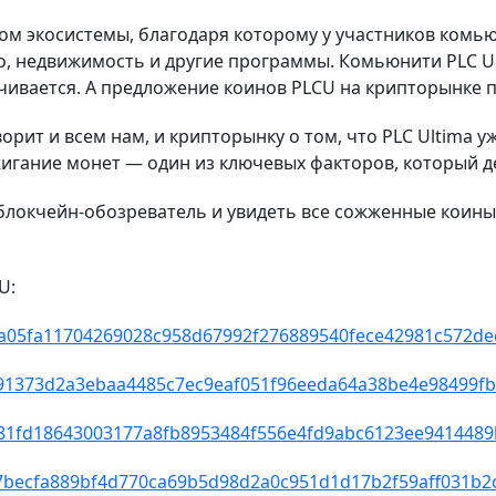
ом экосистемы, благодаря которому у участников комь
то, недвижимость и другие программы. Комьюнити PLC U
ичивается. А предложение коинов PLCU на крипторынке 
ит и всем нам, и крипторынку о том, что PLC Ultima уж
сжигание монет — один из ключевых факторов, который
локчейн-обозреватель и увидеть все сожженные коины,
CU:
0833a05fa11704269028c958d67992f276889540fece42981c572d
bf0a91373d2a3ebaa4485c7ec9eaf051f96eeda64a38be4e98499f
157281fd18643003177a8fb8953484f556e4fd9abc6123ee941448
eaa7becfa889bf4d770ca69b5d98d2a0c951d1d17b2f59aff031b