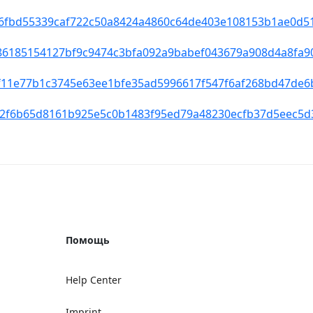
b78c6fbd55339caf722c50a8424a4860c64de403e108153b1ae0d5
e3986185154127bf9c9474c3bfa092a9babef043679a908d4a8fa
b96f11e77b1c3745e63ee1bfe35ad5996617f547f6af268bd47de6
d57a2f6b65d8161b925e5c0b1483f95ed79a48230ecfb37d5eec5
Помощь
Help Center
Imprint