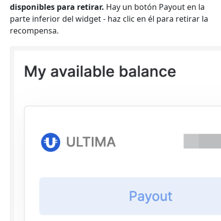
disponibles para retirar.
Hay un botón Payout en la
parte inferior del widget - haz clic en él para retirar la
recompensa.