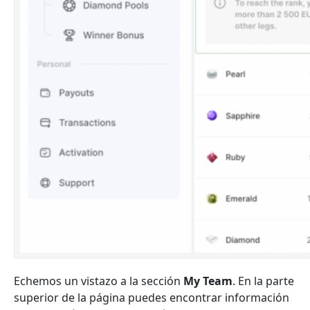
Echemos un vistazo a la sección
My Team
. En la parte
superior de la página puedes encontrar
información