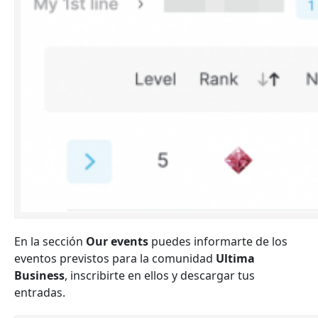
En la sección
Our events
puedes informarte de los
eventos previstos para la comunidad
Ultima
Business
, inscribirte en ellos y descargar tus
entradas.