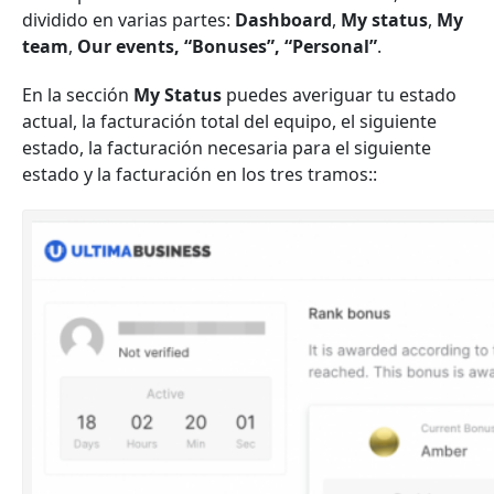
dividido en varias partes:
Dashboard
,
My status
,
My
team
,
Our events, “Bonuses”, “Personal”
.
En la sección
My Status
puedes averiguar tu estado
actual, la facturación total del equipo, el siguiente
estado, la facturación necesaria para el siguiente
estado y la facturación en los tres tramos::