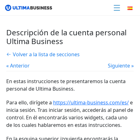
Descripción de la cuenta personal
Ultima Business
Volver a la lista de secciones
« Anterior
Siguiente »
En estas instrucciones te presentaremos la cuenta
personal de Ultima Business.
Para ello, dirígete a
https://ultima-business.com/es/
e
inicia sesión. Tras iniciar sesión, accederás al panel de
control. En él encontrarás varios widgets, cada uno
de los cuales hablaremos en estas instrucciones.
En la esquina superior
izquierda
encontrarás la