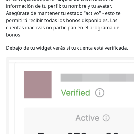
información de tu perfil: tu nombre y tu avatar.
Asegúrate de mantener tu estado "activo" - esto te
permitirá recibir todas los bonos disponibles. Las
cuentas inactivas no participan en el programa de
bonos.
Debajo de tu widget verás si tu cuenta está verificada.