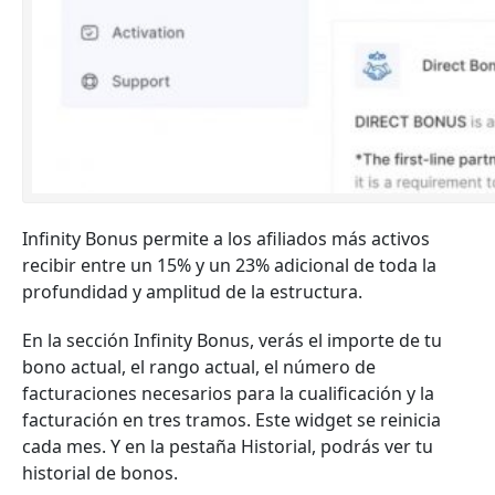
Infinity Bonus
permite a los afiliados más activos
recibir entre un 15% y un 23% adicional de toda la
profundidad y amplitud de la estructura.
En la sección Infinity Bonus, verás el importe de tu
bono actual, el rango actual, el número de
facturaciones necesarios para la cualificación y la
facturación en tres tramos.
Este widget se reinicia
cada mes.
Y en la pestaña Historial, podrás ver tu
historial de bonos.