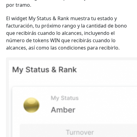
por tramo.
El widget My Status & Rank muestra tu estado y
facturación, tu próximo rango y la cantidad de bono
que recibirás cuando lo alcances, incluyendo el
número de tokens WIN que recibirás cuando lo
alcances, así como las condiciones para recibirlo.