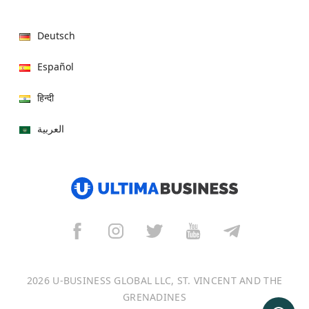
Deutsch
Español
हिन्दी
العربية
বাংলা
Italiano
Français
Português
2026 U-BUSINESS GLOBAL LLC, ST. VINCENT AND THE
日本語
GRENADINES