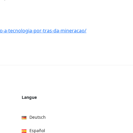
do-a-tecnologia-por-tras-da-mineracao/
Langue
Deutsch
Español