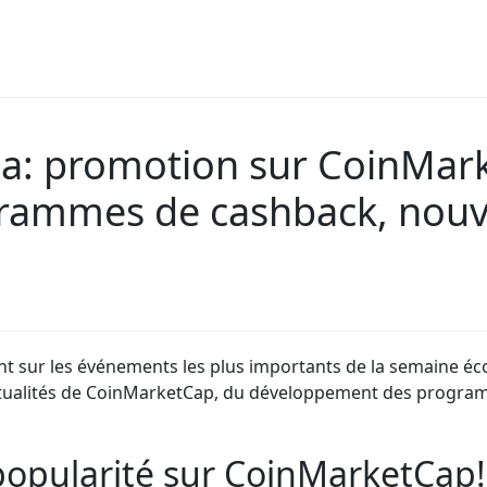
ma: promotion sur CoinMar
rammes de cashback, nouve
int sur les événements les plus importants de la semaine éc
actualités de CoinMarketCap, du développement des progr
popularité sur CoinMarketCap