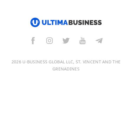
हिन्दी
العربية
বাংলা
Italiano
2026 U-BUSINESS GLOBAL LLC, ST. VINCENT AND THE
Français
GRENADINES
Português
日本語
Bahasa Indonesia
中文 (中国)
Tiếng Việt