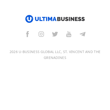
हिन्दी
العربية
বাংলা
Italiano
2026 U-BUSINESS GLOBAL LLC, ST. VINCENT AND THE
Français
GRENADINES
Português
日本語
Bahasa Indonesia
中文 (中国)
Tiếng Việt