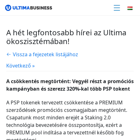
A hét legfontosabb hírei az Ultima
ökoszisztémában!
Vissza a fejezetek listájához
Következő »
A csökkentés megtörtént: Vegyél részt a promóciós
kampányban és szerezz 320%-kal több PSP tokent
A PSP tokenek tervezett csökkentése a PREMIUM
szerződések promóciós csomagjaiban megtörtént.
Csapatunk most minden erejét a Staking 2.0
technológia bevezetésére összpontosítja, ezért a
PREMIUM pool indítása a tervezettnél később fog