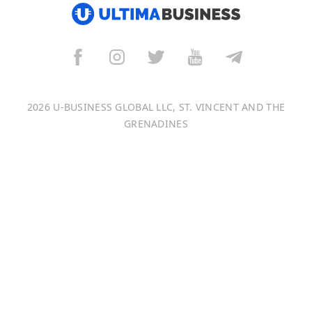
العربية
বাংলা
Italiano
2026 U-BUSINESS GLOBAL LLC, ST. VINCENT AND THE
Français
GRENADINES
Português
日本語
Bahasa Indonesia
中文 (中国)
Tiếng Việt
한국어