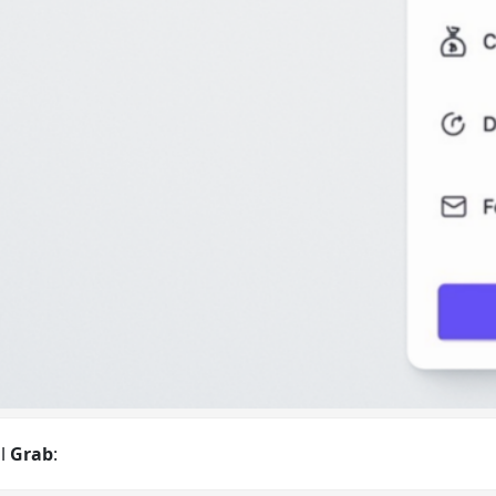
ol
Grab
: