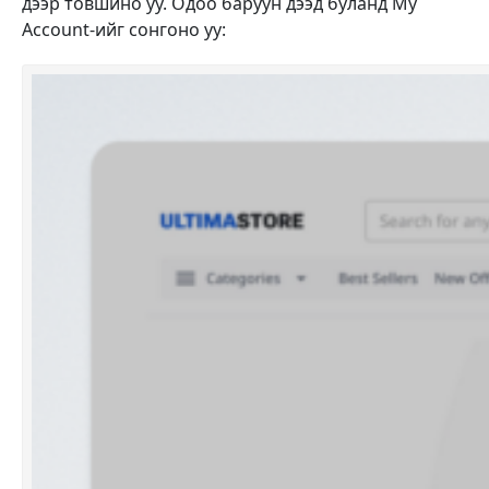
дээр товшино уу. Одоо баруун дээд буланд My
Account-ийг сонгоно уу: