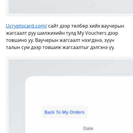
Ucryptocard.com/
сайт дээр төлбөр хийх ваучерын
жагсаалт руу шилжихийн тулд My Vouchers дээр
товшино уу. Ваучерын жагсаалт нээгдэнэ, зүүн
талын сум дээр товшиж жагсаалтыг дэлгэнэ үү.