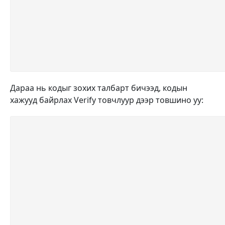
Дараа нь кодыг зохих талбарт бичээд, кодын
хажууд байрлах Verify товчлуур дээр товшино уу: