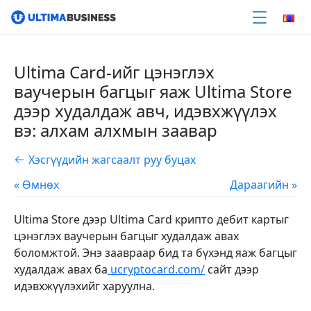
Ultima Card-ийг цэнэглэх
ваучерын багцыг яаж Ultima Store
дээр худалдаж авч, идэвхжүүлэх
вэ: алхам алхмын заавар
Хэсгүүдийн жагсаалт руу буцах
« Өмнөх
Дараагийн »
Ultima Store дээр Ultima Card крипто дебит картыг
цэнэглэх ваучерын багцыг худалдаж авах
боломжтой. Энэ заавраар бид та бүхэнд яаж багцыг
худалдаж авах ба
ucryptocard.com/
сайт дээр
идэвхжүүлэхийг харуулна.