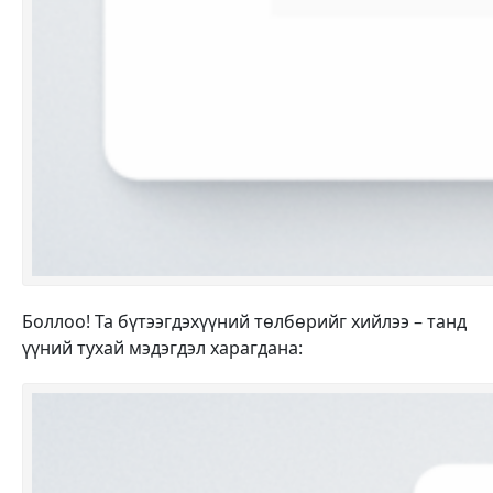
Боллоо! Та бүтээгдэхүүний төлбөрийг хийлээ – танд
үүний тухай мэдэгдэл харагдана: