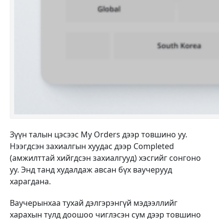
Зүүн талын цэсээс My Orders дээр товшино уу.
Нээгдсэн захиалгын хуудас дээр Completed
(амжилттай хийгдсэн захиалгууд) хэсгийг сонгоно
уу. Энд танд худалдаж авсан бүх ваучерууд
харагдана.
Ваучерынхаа тухай дэлгэрэнгүй мэдээллийг
харахын тулд доошоо чиглэсэн сум дээр товшино