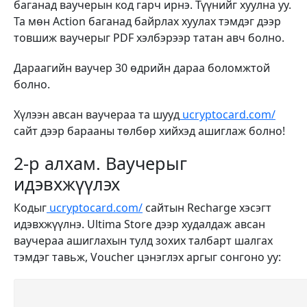
баганад ваучерын код гарч ирнэ. Түүнийг хуулна уу.
Та мөн Action баганад байрлах хуулах тэмдэг дээр
товшиж ваучерыг PDF хэлбэрээр татан авч болно.
Дараагийн ваучер 30 өдрийн дараа боломжтой
болно.
Хүлээн авсан ваучераа та шууд
ucryptocard.com/
сайт дээр барааны төлбөр хийхэд ашиглаж болно!
2-р алхам. Ваучерыг
идэвхжүүлэх
Кодыг
ucryptocard.com/
сайтын Recharge хэсэгт
идэвхжүүлнэ. Ultima Store дээр худалдаж авсан
ваучераа ашиглахын тулд зохих талбарт шалгах
тэмдэг тавьж, Voucher цэнэглэх аргыг сонгоно уу: