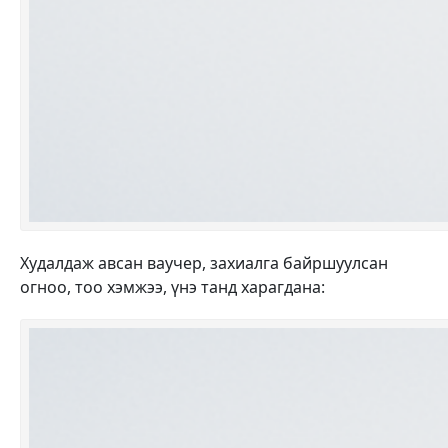
Худалдаж авсан ваучер, захиалга байршуулсан
огноо, тоо хэмжээ, үнэ танд харагдана: