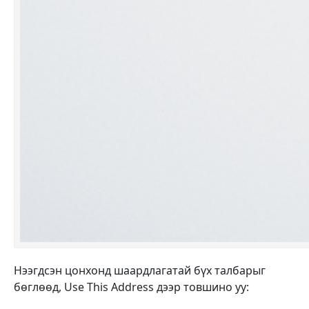
Нээгдсэн цонхонд шаардлагатай бүх талбарыг
бөглөөд, Use This Address дээр товшино уу: