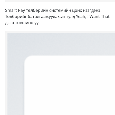
Smart Pay төлбөрийн системийн цонх нээгдэнэ.
Төлбөрийг баталгаажуулахын тулд Yeah, I Want That
дээр товшино уу: