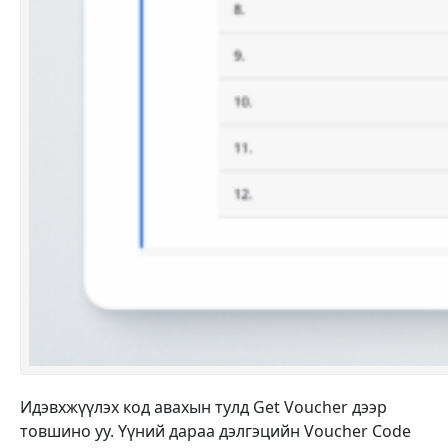
Идэвхжүүлэх код авахын тулд Get Voucher дээр
товшино уу. Үүний дараа дэлгэцийн Voucher Code