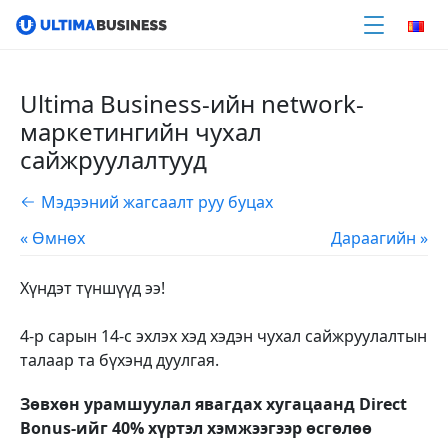
Ultima Business-ийн network-
маркетингийн чухал
сайжруулалтууд
Мэдээний жагсаалт руу буцах
« Өмнөх
Дараагийн »
Хүндэт түншүүд ээ!
4-р сарын 14-с эхлэх хэд хэдэн чухал
сайжруулалтын
талаар та бүхэнд дуулгая.
Зөвхөн урамшуулал явагдах хугацаанд Direct
Bonus-ийг 40% хүртэл хэмжээгээр
өсгөлөө