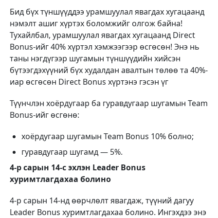
Бид бүх түншүүддээ урамшуулал явагдах хугацаанд
нэмэлт ашиг хүртэх боломжийг олгож байна!
Тухайлбал, урамшуулал явагдах хугацаанд Direct
Bonus-ийг 40% хүртэл хэмжээгээр өсгөсөн!
Энэ нь
таны нэгдүгээр шугамын түншүүдийн хийсэн
бүтээгдэхүүний бүх худалдан авалтын төлөө та 40%-
иар өсгөсөн Direct Bonus хүртэнэ гэсэн үг
Түүнчлэн хоёрдугаар ба гуравдугаар шугамын Team
Bonus-ийг өсгөнө:
хоёрдугаар шугамын Team Bonus 10% болно;
гуравдугаар шугамд — 5%.
4-р сарын 14-с эхлэн Leader Bonus
хуримтлагдахаа болино
4-р сарын 14-нд өөрчлөлт явагдаж, түүний дагуу
Leader Bonus хуримтлагдахаа болино. Ингэхдээ энэ