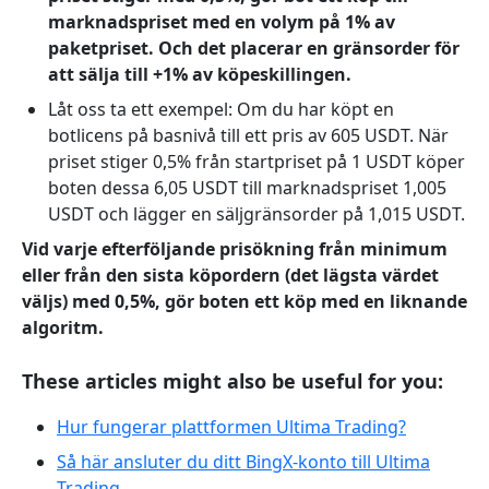
marknadspriset med en
volym på 1%
av
paketpriset.
Och det placerar en gränsorder för
att sälja till +1% av köpeskillingen.
Låt oss ta ett exempel: Om du har köpt en
botlicens på basnivå till ett pris av 605 USDT.
När
priset stiger 0,5% från startpriset på 1 USDT köper
boten dessa 6,05 USDT till marknadspriset 1,005
USDT och lägger en säljgränsorder på 1,015 USDT.
Vid varje efterföljande prisökning från minimum
eller från den
sista köpordern
(det lägsta värdet
väljs) med
0,5%
, gör boten ett köp med en liknande
algoritm.
These articles might also be useful for you:
Hur fungerar plattformen Ultima Trading?
Så här ansluter du ditt BingX-konto till Ultima
Trading