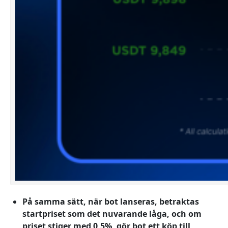
På samma sätt, när bot lanseras, betraktas
startpriset som det nuvarande låga, och om
priset stiger med 0,5%, gör bot ett köp till