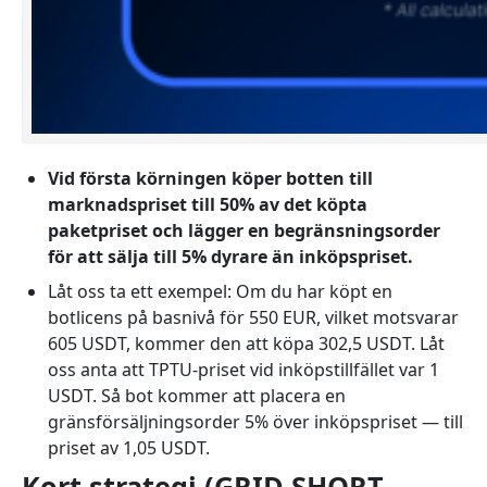
Vid första körningen köper botten till
marknadspriset till 50% av det köpta
paketpriset och lägger en begränsningsorder
för att sälja till 5% dyrare än inköpspriset.
Låt oss ta ett exempel: Om du har köpt en
botlicens på basnivå för 550 EUR, vilket motsvarar
605 USDT, kommer den att köpa 302,5 USDT.
Låt
oss anta att TPTU-priset vid inköpstillfället var 1
USDT. Så bot kommer att placera en
gränsförsäljningsorder 5% över inköpspriset — till
priset av 1,05 USDT.
Kort strategi (GRID SHORT