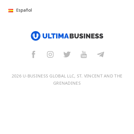
Español
हिन्दी
বাংলা
Italiano
Français
2026 U-BUSINESS GLOBAL LLC, ST. VINCENT AND THE
Português
GRENADINES
日本語
Bahasa Indonesia
中文 (中国)
Tiếng Việt