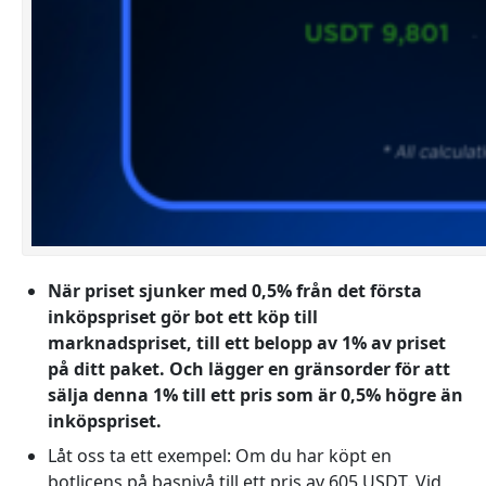
När priset sjunker med 0,5% från det första
inköpspriset gör bot ett köp till
marknadspriset, till ett belopp av
1%
av priset
på ditt paket. Och lägger en gränsorder för att
sälja
denna 1%
till ett pris som är
0,5%
högre än
inköpspriset.
Låt oss ta ett exempel: Om du har köpt en
botlicens på basnivå till ett pris av 605 USDT.
Vid