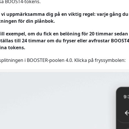
rysa BOOST4-tokens.
 vi uppmärksamma dig på en viktig regel: varje gång du 
itningen för din plånbok.
ill exempel, om du fick en belöning för 20 timmar sedan 
ällas till 24 timmar om du fryser eller avfrostar BOOST
ina tokens.
splitningen i BOOSTER-poolen 4.0. Klicka på fryssymbolen: