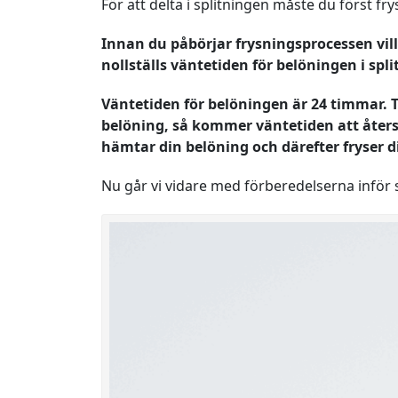
För att delta i splitningen måste du först f
Innan du påbörjar frysningsprocessen vill
nollställs väntetiden för belöningen i spl
Väntetiden för belöningen är 24 timmar. T
belöning, så kommer väntetiden att återst
hämtar din belöning och därefter fryser d
Nu går vi vidare med förberedelserna inför 