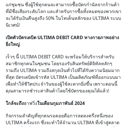
แก่ชุมชน ซึ่งผู้ใช้ทุกคนจะสามารถซื้อบัตรกำนัลจากร้านค้า
ที่มีชื่อเสียงระดับโลก และสำหรับการซื้อทั้งหมดของพวกเขา
จะได้รับเงินคืนสูงถึง
50%
ในโทเค็นหลักของ
ULTIMA
ระบบ
นิเวศน์!
เปิดตัวบัตรเดบิต
ULTIMA DEBIT CARD
ทางกายภาพอย่าง
ยิ่งใหญ่
เร็วๆ นี้
ULTIMA DEBIT CARD
จะพร้อมให้บริการสำหรับ
สมาชิกทุกคนในชุมชน โดยรองรับสินทรัพย์ดิจิทัลหลักๆ
รวมถึง
ULTIMA
รวมถึงสกุลเงินทั่วไปที่ได้รับความนิยมมาก
ที่สุด บัตรเดบิตเข้ารหัส
ULTIMA
เป็นผลิตภัณฑ์ที่ออกแบบมา
เพื่อทำให้ชีวิตประจำวันของผู้ใช้สะดวกยิ่งขึ้น เพราะตอนนี้
คุณสามารถชำระค่าสินค้าโดยใช้บัตรของคุณได้แล้ว!
ใกล้จะถึง
ฮาฟวิ่ง
ในเดือนกุมภาพันธ์
2024
กิจกรรมสำคัญที่ทุกคนรอคอยคือการลดลงครึ่งหนึ่งของ
ULTIMA
ครั้งแรก ซึ่งจะทำให้จำนวน
ULTIMA
ที่เข้าสู่ตลาด