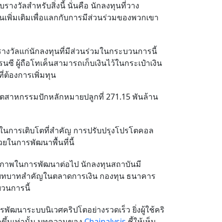
างวัลสำหรับสิ่งนี้
นั่นคือ นักลงทุนที่วาง
นเพิ่มเติมเพื่อแลกกับการมีส่วนร่วมของพวกเขา
งวัลแก่นักลงทุนที่มีส่วนร่วมในกระบวนการนี้
รนซี
ผู้ถือโทเค็นสามารถเก็บเงินไว้ในกระเป๋าเงิน
่ต้องการเพิ่มทุน
ตสาหกรรมปักหลักหมายปลูกที่
271.15
พันล้าน
ในการเติบโตที่สำคัญ
การปรับปรุงโปรโตคอล
ในการพัฒนาพื้นที่นี้
ักยภาพในการพัฒนาต่อไป
นักลงทุนสถาบันมี
ีบทบาทสำคัญในตลาดการเงิน
กองทุน ธนาคาร
บวนการนี้
การพัฒนาระบบนิเวศคริปโตอย่างรวดเร็ว
ยิ่งผู้ใช้คริ
้นเท่านั้น
บทความของ
Chainalysis
ชี้ให้เห็น