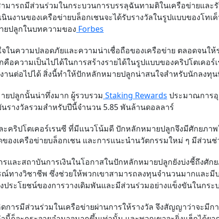
สามารถมีส่วนร่วมในกระบวนการบรรลุฉันทามติในเครือข่ายและรับร
ารดำเนินงานของเครือข่ายบล็อกเชนจะได้รับรางวัลในรูปแบบของโทเค็
ักหมายปลูกในบทความของ
Forbes
นใจในความปลอดภัยและความน่าเชื่อถือของเครือข่าย ตลอดจนให้รา
ลูกคือความเป็นไปได้ในการสร้างรายได้ในรูปแบบของคริปโตเคอร์เ
ำงานต่อไปได้
สิ่งนี้ทำให้ปักหลักหมายปลูกน่าสนใจสำหรับนักลงทุนที
ปลูกนั้นน่าทึ่งมาก
ผู้รวบรวม
Staking Rewards
ประมาณการอุ
ยันรางวัลรวมสำหรับปีนี้จำนวน
5.85
พันล้านดอลลาร์
คริปโตเคอร์เรนซี ที่มีแนวโน้มดี ปักหลักหมายปลูกจึงมีศักยภาพ
าดของเครือข่ายบล็อกเชน และการแนะนำนวัตกรรมใหม่ ๆ มีส่วนช่วย
งค์กรและสถาบันการเงินในโอกาสในปักหลักหมายปลูกยังบ่งชี้ถึงศ
รณ์ทางวิชาชีพ ซึ่งช่วยให้พวกเขาสามารถลงทุนจำนวนมากและม
ักถึงประโยชน์ของการวางเดิมพันและมีส่วนร่วมอย่างแข็งขันในกระ
เกิดการมีส่วนร่วมในเครือข่ายผ่านการให้รางวัล จึงสัญญาว่าจะมี
านี้ก็จะกระจายอำนาจมากขึ้นเท่านั้น และพวกเขาจะยิ่งแฮ็กได้ยากขึ