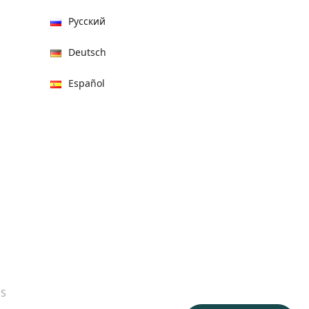
Русский
Deutsch
Español
हिन्दी
العربية
বাংলা
Italiano
Français
Português
ES
日本語