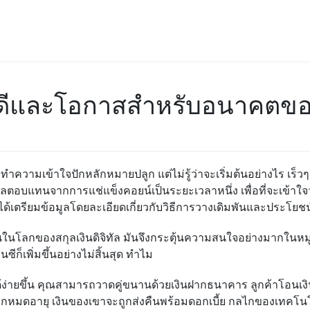
อดีและโอกาสสำหรับอนาคตของ
การทำความเข้าใจปักหลักหมายปลูก
แต่ไม่รู้ว่าจะเริ่มต้นอย่างไร เร็วๆ 
ับผลตอบแทนจากการแช่แข็ง
คอยน์
เป็นระยะเวลาหนึ่ง
เพื่อที่จะเข้า
ได้เตรียมข้อมูลโดยละเอียดเกี่ยวกับวิธีการวางเดิมพันและประโยช
ในโลกของสกุลเงินดิจิทัล มันจึงกระตุ้นความสนใจอย่างมากในหมู่ผ
ีก็เพิ่มขึ้นอย่างไม่สิ้นสุด
ทำไม
้ง่ายขึ้น คุณสามารถวาดคู่ขนานด้วยเงินฝากธนาคาร
ลูกค้าโอนเง
กหมดอายุ เงินของเขาจะถูกส่งคืนพร้อมดอกเบี้ย
กลไกของเทคโนโ