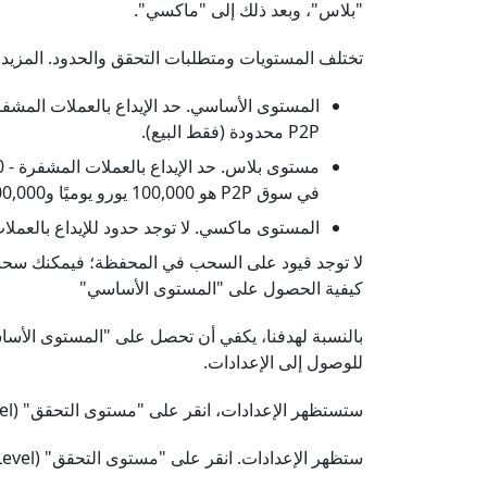
"بلاس"، وبعد ذلك إلى "ماكسي".
تختلف المستويات ومتطلبات التحقق والحدود. المزيد 
P2P محدودة (فقط البيع).
في سوق P2P هو 100,000 يورو يوميًا و1,000,000 يورو شهريًا.
المستوى ماكسي. لا توجد حدود للإيداع بالعملات ا
لا توجد قيود على السحب في المحفظة؛ فيمكنك سحب أي مبلغ تحتاج
كيفية الحصول على "المستوى الأساسي"
للوصول إلى الإعدادات.
ستستظهر الإعدادات، انقر على "مستوى التحقق" (Identification Level) لبدء عملية KYC.
ستظهر الإعدادات. انقر على "مستوى التحقق" (Identification Level) لبدء عملية KYC.