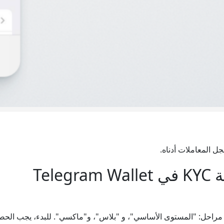
ل المعاملات أدناه.
Tel
 عملية KYC تحدث على ثلاث مراحل: "المستوى الأساسي"، و "بلاس"، و"ماكسي". للبد