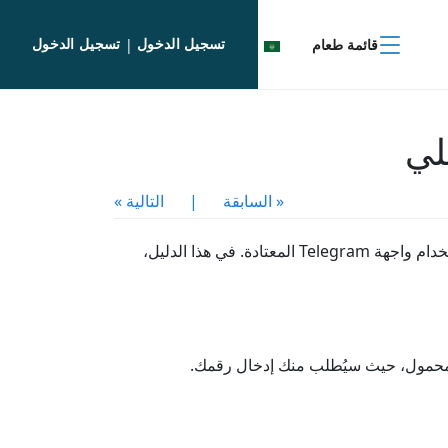
تسجيل الدخول
تسجيل الدخول
قائمة طعام
|
« السابقة
|
التالية »
Telegram Wallet هي وسيلة موثوقة وسهلة لشراء USDT. من خلالها، يمكنك استبدال العملات الرقمية بسرعة وأمان باستخدام واجهة Telegram المعتادة. في هذا الدليل،