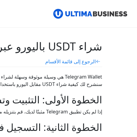
شراء USDT باليورو عبر Telegram Wallet: دليل تفصيلي
الرجوع إلى قائمة الأقسام
سنشرح لك كيفية شراء USDT مقابل اليورو باستخدام محفظة Telegram Wallet.
الخطوة الأولى: التثبيت وتسجي
إذا لم يكن تطبيق Telegram مثبتًا لديك، قم بتنزيله من App Store أو Google Play. التسجيل يتم باستخدام رقم الهاتف المحمول، حيث سيُطلب منك إدخال رقمك.
الخطوة الثانية: التسجيل 