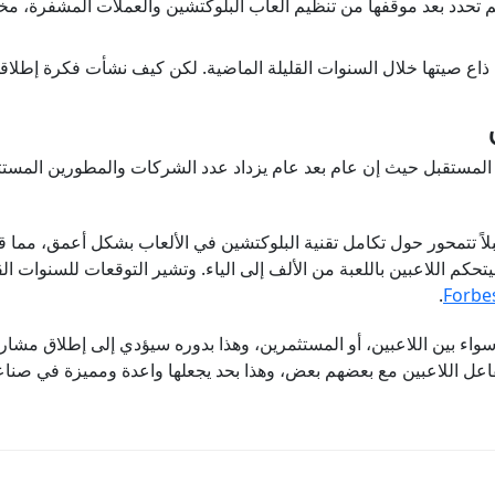
تحدد بعد موقفها من تنظيم ألعاب البلوكتشين والعملات المشفرة، مخلقًا أ
هية ذاع صيتها خلال السنوات القليلة الماضية. لكن كيف نشأت فكرة إطلا
المستقبل حيث إن عام بعد عام يزداد عدد الشركات والمطورين المستثمر
لاً تتمحور حول تكامل تقنية البلوكتشين في الألعاب بشكل أعمق، مما ق
تحكم اللاعبين باللعبة من الألف إلى الياء. وتشير التوقعات للسنوات 
.
Forbe
 شك من إننا نتوقع نموًا كبيرًا في ساحة الـGameFi سواء بين اللاعبين، أو المستثمرين، وهذا بدوره
لتفاعل اللاعبين مع بعضهم بعض، وهذا بحد يجعلها واعدة ومميزة في صنا