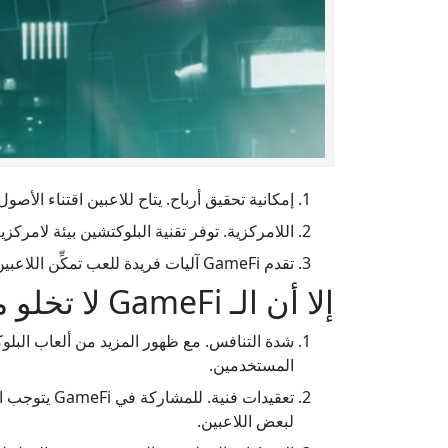
إمكانية تحقيق أرباح. يتاح للاعبين اقتناء الأ
اللامركزية. توفر تقنية البلوكتشين بيئة لامرك
تقدم GameFi آليات فريدة للعب تمكِّن اللاعبين من التفاعل مع مستخدمين آخرين والعالم المحيط، مخلقًا تجربة مثيرة للاهتمام.
إلا أن الـ GameFi لا تخلو من بعض العيوب في الوقت الراهن
شدة التنافس. مع ظهور المزيد من ألعاب البلو
المستخدمين.
تعقيدات فني
لبعض اللاعبين.