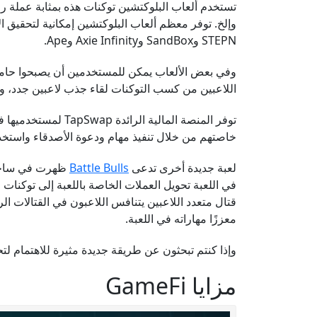
تستخدم ألعاب البلوكتشين توكنات هذه بمثابة عملة 
وإلخ. توفر معظم ألعاب البلوكتشين إمكانية لتحقيق ا
STEPN وSandBox وAxie Infinity وApe.
وفي بعض الألعاب يمكن للمستخدمين أن يصبحوا حاملي ع
اللاعبين من كسب التوكنات لقاء جذب لاعبين جدد، ومثال عنها لعبة bat
توفر المنصة المال
خاصتهم من خلال تنفيذ مهام ودعوة الأصدقاء واستخدام 
لعبة جديدة أخرى تدعى
Battle Bulls
في اللعبة تحويل العملات الخاصة باللعبة إلى توكنات
قتال متعدد اللاعبين يتنافس اللاعبون في القتالات ا
معززًا مهاراته في اللعبة.
وإذا كنتم تبحثون عن طريقة جديدة مثيرة للاهتمام لت
مزايا GameFi