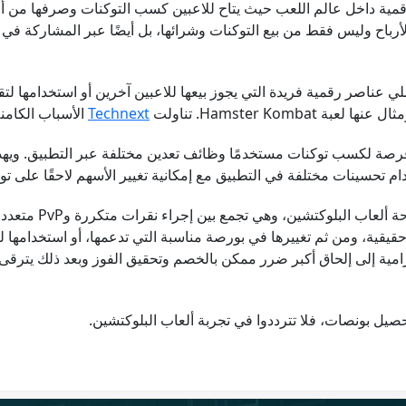
رقمية داخل عالم اللعب حيث يتاح للاعبين كسب التوكنات وصرفها من أ
لأرباح وليس فقط من بيع التوكنات وشرائها، بل أيضًا عبر المشاركة ف
ناصر رقمية فريدة التي يجوز بيعها للاعبين آخرين أو استخدامها لتقوية
Hamster Kom. تناولت
Technext
الأسباب الكامنة
ية الرائدة TapSwap لمستخدميها فرصة لكسب توكنات مستخدمًا وظائف تعدين مختلفة عبر ا
تحسينات مختلفة في التطبيق مع إمكانية تغيير الأسهم لاحقًا على توكنات
ظهرت في ساحة أل
 حقيقية، ومن ثم تغييرها في بورصة مناسبة التي تدعمها، أو استخدامها 
لرامية إلى إلحاق أكبر ضرر ممكن بالخصم وتحقيق الفوز وبعد ذلك يترقى
حصيل بونصات، فلا تترددوا في تجربة ألعاب البلوكتشين.