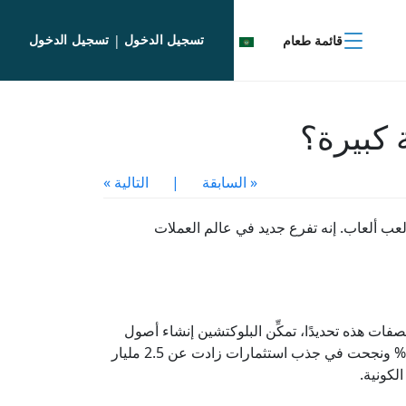
تسجيل الدخول
تسجيل الدخول
قائمة طعام
|
« السابقة
|
التالية »
ل من لعب ألعاب. إنه تفرع جديد في عالم العملات
صفات هذه تحديدًا، تمكِّن البلوكتشين إنشاء أصول
رقمية فريدة يتعذر تزويرها واستنساخها، وتدعى بالتوكنات. في عام 2022 شهدت صناعة ألعاب البلوكتشين نموًا بنسبة 2000% ونجحت في جذب استثمارات زادت عن 2.5 مليار