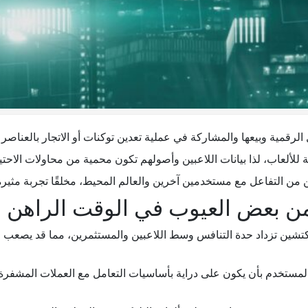
صول الرقمية وبيعها والمشاركة في عملية تعدين توكنات أو الاتجار بالعن
زية للألعاب، لذا بيانات اللاعبين وأصولهم تكون محمية من محاولات الا
كتشين تزداد حدة التنافس وسط اللاعبين والمستثمرين، مما قد يصعب ال
ة. للمشاركة في GameFi يتوجب المستخدم بأن يكون على دراية بأساسيات التعامل مع العملا