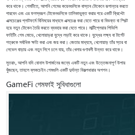
করে থাকে। গেমটিতে, আপনি গেমের কয়েনগুলিকে বাস্তব টোকেনে রূপান্তর করতে
পারবেন এবং এর ফলস্বরূপ টোকেনগুলিকে তালিকাভুক্ত করার পরে একটি ক্রিপ্টো
এক্সচেঞ্জের প্লাটফর্মে বিনিময়ের মাধ্যমে এক্সচেঞ্জ করা যেতে পারে বা বিভক্ত বা স্পিল্ট
হয়ে নতুন টোকেন তৈরি করতে ব্যবহার করা যেতে পারে। মাল্টিপ্লেয়ার পিভিপি
ফাইটিং গেম মোডে, খেলোয়াড়রা যুদ্ধে লড়াই করে থাকে। যুদ্ধের লক্ষ্য বা টার্গেট
শত্রুকে সর্বাধিক ক্ষতি করা এবং জয় করা। জেতার মাধ্যমে, খেলোয়াড় তাঁর স্তর বা
লেভেল বাড়ায় এবং নতুন লিগে চলে যায়, তাঁর খেলার গুণাবলী উন্নত করে থাকে।
সুতরাং, আপনি যদি বোনাস উপার্জনের জন্যে একটি নতুন এবং উত্তেজনাপূর্ণ উপায়
খুঁজছেন, তাহলে ব্লকচেইন গেমগুলি একটি দুর্দান্ত বিকল্পধারার অপশন।
GameFi গেমফাই সুবিধাগুলো