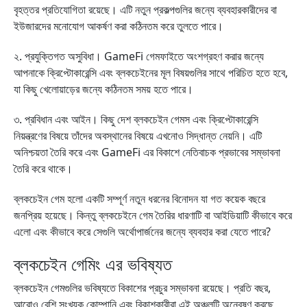
বৃহত্তর প্রতিযোগিতা রয়েছে। এটি নতুন প্রকল্পগুলির জন্যে ব্যবহারকারীদের বা
ইউজারদের মনোযোগ আকর্ষণ করা কঠিনতম করে তুলতে পারে।
২. প্রযুক্তিগত অসুবিধা। GameFi গেমফাইতে অংশগ্রহণ করার জন্যে
আপনাকে ক্রিপ্টোকারেন্সি এবং ব্লকচেইনের মূল বিষয়গুলির সাথে পরিচিত হতে হবে,
যা কিছু খেলোয়াড়ের জন্যে কঠিনতম সময় হতে পারে।
৩. প্রবিধান এবং আইন। কিছু দেশ ব্লকচেইন গেমস এবং ক্রিপ্টোকারেন্সি
নিয়ন্ত্রণের বিষয়ে তাঁদের অবস্থানের বিষয়ে এখনোও সিদ্ধান্ত নেয়নি। এটি
অনিশ্চয়তা তৈরি করে এবং GameFi এর বিকাশে নেতিবাচক প্রভাবের সম্ভাবনা
তৈরি করে থাকে।
ব্লকচেইন গেম হলো একটি সম্পূর্ণ নতুন ধরনের বিনোদন যা গত কয়েক বছরে
জনপ্রিয় হয়েছে। কিন্তু ব্লকচেইনে গেম তৈরির ধারণাটি বা আইডিয়াটি কীভাবে করে
এলো এবং কীভাবে করে সেগুলি অর্থোপার্জনের জন্যে ব্যবহার করা যেতে পারে?
ব্লকচেইন গেমিং এর ভবিষ্যত
ব্লকচেইন গেমগুলির ভবিষ্যতে বিকাশের প্রচুর সম্ভাবনা রয়েছে। প্রতি বছর,
আরোও বেশি সংখ্যক কোম্পানি এবং বিকাশকারীরা এই অঞ্চলটি অন্বেষণ করছে,