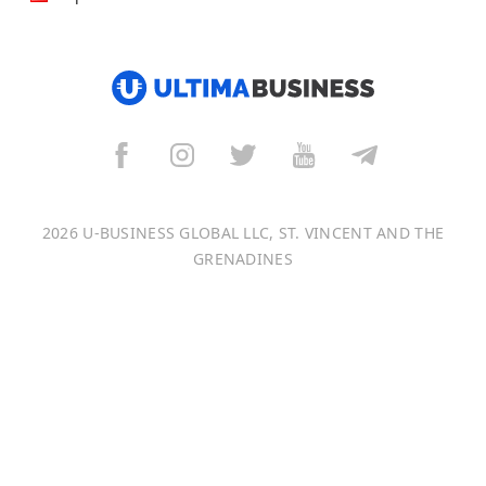
हिन्दी
العربية
বাংলা
Italiano
2026 U-BUSINESS GLOBAL LLC, ST. VINCENT AND THE
Français
GRENADINES
Português
日本語
Bahasa Indonesia
中文 (中国)
Tiếng Việt