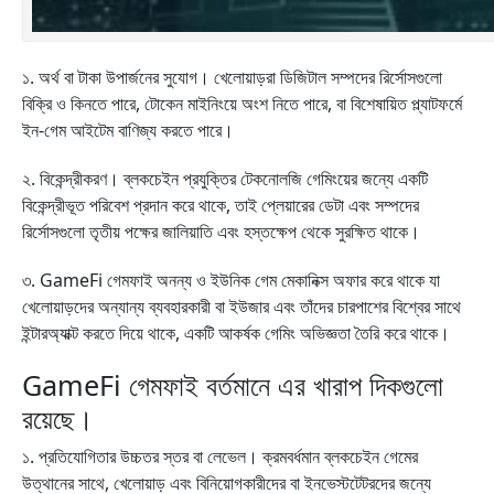
১. অর্থ বা টাকা উপার্জনের সুযোগ। খেলোয়াড়রা ডিজিটাল সম্পদের রির্সোসগুলো
বিক্রি ও কিনতে পারে, টোকেন মাইনিংয়ে অংশ নিতে পারে, বা বিশেষায়িত প্ল্যাটফর্মে
ইন-গেম আইটেম বাণিজ্য করতে পারে।
২. বিকেন্দ্রীকরণ। ব্লকচেইন প্রযুক্তির টেকনোলজি গেমিংয়ের জন্যে একটি
বিকেন্দ্রীভূত পরিবেশ প্রদান করে থাকে, তাই প্লেয়ারের ডেটা এবং সম্পদের
রির্সোসগুলো তৃতীয় পক্ষের জালিয়াতি এবং হস্তক্ষেপ থেকে সুরক্ষিত থাকে।
৩. GameFi গেমফাই অনন্য ও ইউনিক গেম মেকানিক্স অফার করে থাকে যা
খেলোয়াড়দের অন্যান্য ব্যবহারকারী বা ইউজার এবং তাঁদের চারপাশের বিশ্বের সাথে
ইন্টারঅ্যাক্ট করতে দিয়ে থাকে, একটি আকর্ষক গেমিং অভিজ্ঞতা তৈরি করে থাকে।
GameFi গেমফাই বর্তমানে এর খারাপ দিকগুলো
রয়েছে।
১. প্রতিযোগিতার উচ্চতর স্তর বা লেভেল। ক্রমবর্ধমান ব্লকচেইন গেমের
উত্থানের সাথে, খেলোয়াড় এবং বিনিয়োগকারীদের বা ইনভেস্টটেটরদের জন্যে