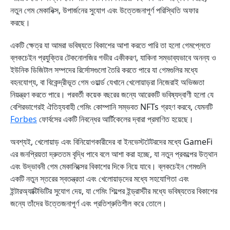
নতুন গেম মেকানিক্স, উপার্জনের সুযোগ এবং উত্তেজনাপূর্ণ পরিস্থিতি অফার
করছে।
একটি ক্ষেত্র যা আমরা ভবিষ্যতে বিকাশের আশা করতে পারি তা হলো গেমপ্লেতে
ব্লকচেইন প্রযুক্তির টেকনোলজির গভীর একীকরণ, যাকিনা সম্ভাব্যভাবে অনন্য ও
ইউনিক ডিজিটাল সম্পদের রির্সোসগুলো তৈরি করতে পারে যা গেমগুলির মধ্যে
বহনযোগ্য, বা বিকেন্দ্রীভূত গেম ওয়ার্ল্ড যেখানে খেলোয়াড়রা নিজেরাই অভিজ্ঞতা
নিয়ন্ত্রণ করতে পারে। পরবর্তী কয়েক বছরের জন্যে আরেকটি ভবিষ্যদ্বাণী হলো যে
বেশিরভাগেরই ঐতিহ্যবাহী গেমিং কোম্পানি সম্ভবত NFTs গ্রহণ করবে, যেমনটি
Forbes
ফোর্বসের একটি নিবন্ধের আর্টিকেলের দ্বারা প্রমাণিত হয়েছে।
অবশ্যই, খেলোয়াড় এবং বিনিয়োগকারীদের বা ইনভেস্টটেটরদের মধ্যে GameFi
এর জনপ্রিয়তা দ্রুততম বৃদ্ধি পাবে বলে আশা করা হচ্ছে, যা নতুন প্রকল্পের উত্থান
এবং উদ্ভাবনী গেম মেকানিক্সের বিকাশের দিকে নিয়ে যাবে। ব্লকচেইন গেমগুলি
একটি নতুন স্তরের স্বতন্ত্রতা এবং খেলোয়াড়দের মধ্যে সহযোগিতা এবং
ইন্টারঅ্যাক্টিভিটির সুযোগ দেয়, যা গেমিং শিল্পের ইন্ড্রাস্টীর মধ্যে ভবিষ্যতের বিকাশের
জন্যে তাঁদের উত্তেজনাপূর্ণ এবং প্রতিশ্রুতিশীল করে তোলে।