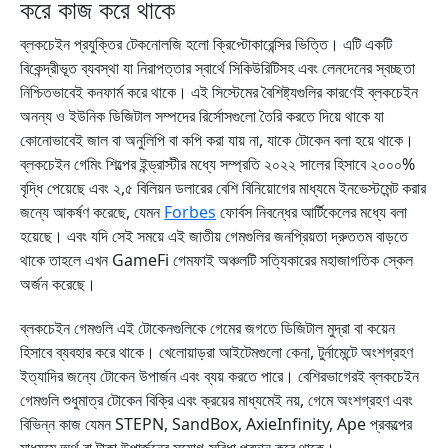
করে কাজ করে থাকে
ব্লকচেইন প্রযুক্তির টেকনোলজি হলো ক্রিপ্টোকারেন্সির ভিত্তি। এটি একটি
বিকেন্দ্রীভূত ব্যবস্থা যা নিরাপত্তার স্বার্থে সিকিউরিটিসহ এবং লেনদেনের স্বচ্ছতা
নিশ্চিতভাবেই কনফার্ম করে থাকে। এই সিস্টেমের বৈশিষ্ট্যগুলির কারণেই ব্লকচেইন
অনন্য ও ইউনিক ডিজিটাল সম্পদের রির্সোসগুলো তৈরি করতে দিয়ে থাকে যা
কোনোভাবেই জাল বা অনুলিপি বা কপি করা যায় না, যাকে টোকেন বলা হয়ে থাকে।
ব্লকচেইন গেমিং শিল্পের ইন্ড্রাস্টীর মধ্যে সম্প্রতি ২০২২ সালের হিসাবে ২০০০%
বৃদ্ধি পেয়েছে এবং ২,৫ বিলিয়ন ডলারের বেশি বিনিয়োগের মাধ্যমে ইনভেস্টমেন্ট করার
জন্যে আকর্ষণ করেছে, যেমন
Forbes
ফোর্বস নিবন্ধের আর্টিকেলের মধ্যে বলা
হয়েছে। এবং যদি সেই সময়ে এই জাতীয় গেমগুলির জনপ্রিয়তা দ্রুততম বাড়তে
থাকে তাহলে এখন GameFi গেমফাই অঞ্চলটি সত্যিকারের মহাজাগতিক স্কেল
অর্জন করেছে।
ব্লকচেইন গেমগুলি এই টোকেনগুলিকে গেমের জগতে ডিজিটাল মুদ্রা বা কয়েন
হিসাবে ব্যবহার করে থাকে। খেলোয়াড়রা আইটেমগুলো কেনা, টুর্নামেন্টে অংশগ্রহণ
ইত্যাদির জন্যে টোকেন উপার্জন এবং ব্যয় করতে পারে। বেশিরভাগেরই ব্লকচেইন
গেমগুলি শুধুমাত্র টোকেন বিক্রি এবং ক্রয়ের মাধ্যমেই নয়, গেমে অংশগ্রহণ এবং
বিভিন্ন কাজ যেমন STEPN, SandBox, AxieInfinity, Ape প্রকল্পের