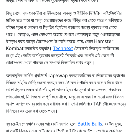
মাধ্যমে অর্থ বা টাকা উপার্জনের সুযোগ-সুবিধা প্রদান করে থাকে।
কিছু গেমে, ব্যবহারকারীরা বা ইউজারেরা অনন্য ও ইউনিক ডিজিটাল আইটেমগুলির
মালিক হতে পারে যা অন্য খেলোয়াড়দের কাছে বিক্রি করা যেতে পারে বা ভবিষ্যতে
তাঁদের স্তর বা লেভেল বা স্থিতির স্ট্যাটাস বাড়ানোর জন্যে ব্যবহার করা যেতে
পারে। এছাড়াও, এমন গেমগুলো রয়েছে যেখানে খেলোয়াড়রা নতুন খেলোয়াড়দের
উল্লেখ করার জন্যে টোকেনগুলো উপার্জন করতে পারে, যেমন Hamster
Kombat হ্যামস্টার কম্ব্যাট।
Technext
টেকনেক্সট নিবন্ধের আর্টিকেলের
মধ্যে এই গেমটির জনপ্রিয়তার রহস্যময়ী সিক্রেট এবং আপনি এটি থেকে কী
বোনাসগুলো পেতে পারবেন সে সম্পর্কে বিস্তারিত তথ্য পড়ুন।
অত্যাধুনিক আর্থিক প্ল্যাটফর্ম TapSwap ব্যবহারকারীদের বা ইউজারদের অ্যাপের
বিভিন্ন মাইনিং বৈশিষ্ট্যগুলো ব্যবহার করে টোকেন উপার্জন করার অফার দিয়ে থাকে।
খেলোয়াড়দের লক্ষ্য বা টার্গেট হলো তাঁদের ইন-গেম মুদ্রা বা কয়েনগুলো, প্রচারের
প্রোমোগুলো, মিশনগুলো সম্পূর্ণ করে থাকে, বন্ধুদের আমন্ত্রণ জানানো এবং বিভিন্ন
অ্যাপ আপগ্রেড ব্যবহার করে সর্বাধিক করা। শেয়ারগুলি পরে TAP টোকেনের জন্যে
বিনিময়ের এক্সচেঞ্জ করা যেতে পারে।
ব্লকচেইন গেমগুলির মধ্যে আরেকটি নবাগত হলো
Battle Bulls
, ব্যাটল বুলস,
যা একটি ক্লিকার এবং মাল্টিপ্লেয়ার PvP ফাইটিং গেমের উপাদানগুলিকে একত্রিত