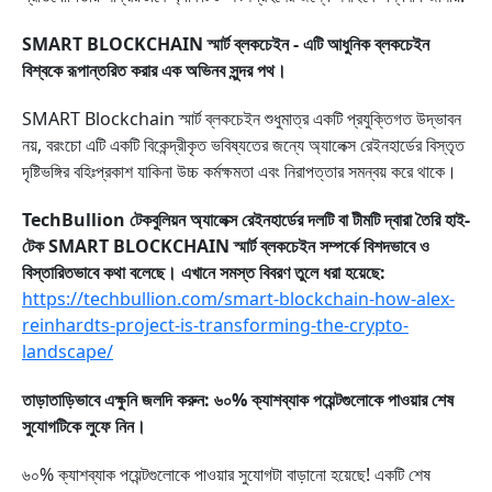
SMART BLOCKCHAIN স্মার্ট ব্লকচেইন - এটি আধুনিক ব্লকচেইন
বিশ্বকে রূপান্তরিত করার এক অভিনব সুন্দর পথ।
SMART Blockchain স্মার্ট ব্লকচেইন শুধুমাত্র একটি প্রযুক্তিগত উদ্ভাবন
নয়, বরংচো এটি একটি বিকেন্দ্রীকৃত ভবিষ্যতের জন্যে অ্যালেক্স রেইনহার্ডের বিস্তৃত
দৃষ্টিভঙ্গির বহিঃপ্রকাশ যাকিনা উচ্চ কর্মক্ষমতা এবং নিরাপত্তার সমন্বয় করে থাকে।
TechBullion টেকবুলিয়ন অ্যালেক্স রেইনহার্ডের দলটি বা টীমটি দ্বারা তৈরি হাই-
টেক SMART BLOCKCHAIN স্মার্ট ব্লকচেইন সম্পর্কে বিশদভাবে ও
বিস্তারিতভাবে কথা বলেছে। এখানে সমস্ত বিবরণ তুলে ধরা হয়েছে:
https://techbullion.com/smart-blockchain-how-alex-
reinhardts-project-is-transforming-the-crypto-
landscape/
তাড়াতাড়িভাবে এক্ষুনি জলদি করুন: ৬০% ক্যাশব্যাক পয়েন্টগুলোকে পাওয়ার শেষ
সুযোগটিকে লুফে নিন।
৬০% ক্যাশব্যাক পয়েন্টগুলোকে পাওয়ার সুযোগটা বাড়ানো হয়েছে! একটি শেষ