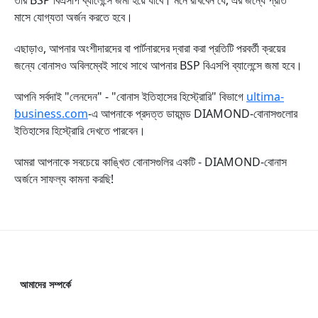
তাঁর BSP বিএসপি ব্যালেন্সে জমা হয়ে যাবে। মনে রাখবেন যে, এর জন্যে প্রতি
মাসে যোগ্যতা অর্জন করতে হবে।
এছাড়াও, আপনার অংশীদারদের বা পার্টনারদের দ্বারা করা প্রতিটি পরবর্তী ক্রয়ের
জন্যে বোনাসও অবিলম্বেই সাথে সাথে আপনার BSP বিএসপি ব্যালেন্সে জমা হবে।
আপনি সর্বদাই "লেনদেন" - "বোনাস ইতিহাসের হিস্ট্রোরি" বিভাগে
ultima-
business.com
-এ আপনাকে প্রদত্ত ডায়মন্ড DIAMOND-বোনাসগুলোর
ইতিহাসের হিস্ট্রোরি দেখতে পারবেন।
আমরা আপনাকে সবচেয়ে কাঙ্খিত বোনাসগুলির একটি - DIAMOND-বোনাস
অর্জনে সাফল্য কামনা করছি!
আমাদের সম্পর্কে