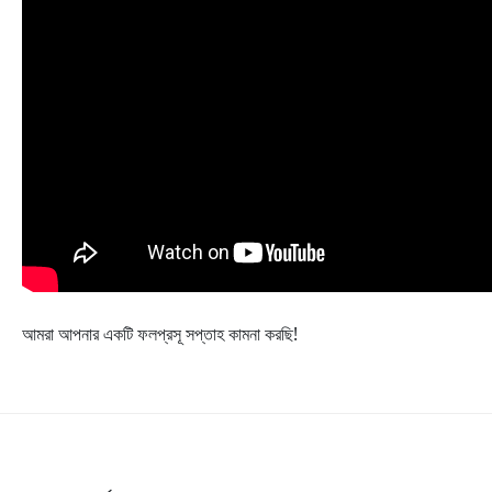
আমরা আপনার একটি ফলপ্রসূ সপ্তাহ কামনা করছি!