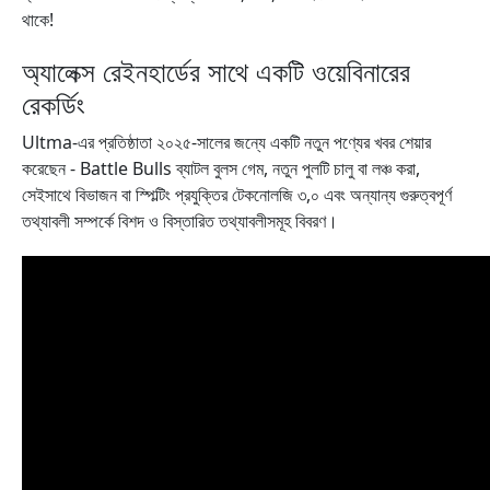
থাকে!
অ্যালেক্স রেইনহার্ডের সাথে একটি ওয়েবিনারের
রেকর্ডিং
Ultma-এর প্রতিষ্ঠাতা ২০২৫-সালের জন্যে একটি নতুন পণ্যের খবর শেয়ার
করেছেন - Battle Bulls ব্যাটল বুলস গেম, নতুন পুলটি চালু বা লঞ্চ করা,
সেইসাথে বিভাজন বা স্পিল্টিং প্রযুক্তির টেকনোলজি ৩,০ এবং অন্যান্য গুরুত্বপূর্ণ
তথ্যাবলী সম্পর্কে বিশদ ও বিস্তারিত তথ্যাবলীসমূহ বিবরণ।