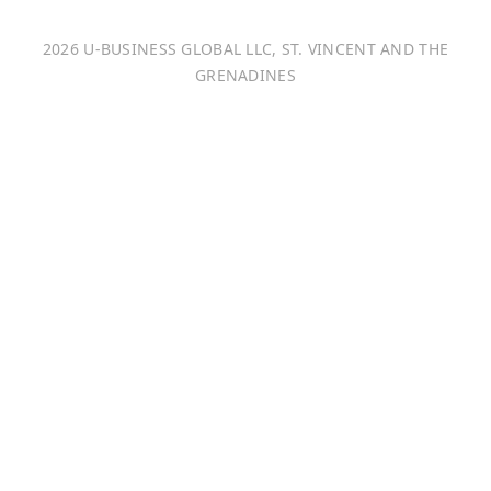
Italiano
2026 U-BUSINESS GLOBAL LLC, ST. VINCENT AND THE
Français
GRENADINES
Português
日本語
Bahasa Indonesia
中文 (中国)
Tiếng Việt
한국어
Монгол хэл
Magyar