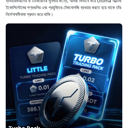
ব্যবহারকারীদের বা ইউজারদের সুবিধার জন্যে, আমরা কিভাবে করে Ultima আল্টিমা
ইকোসিস্টেমের পণ্যগুলির এবং প্রযুক্তির টেকনোলজি ব্যবহার করতে হয়ে থাকে তাঁর
নির্দেশাবলীনামা প্রদান করে থাকি।