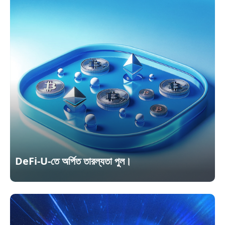
DeFi-U-তে অর্পিত তারল্যতা পুল।