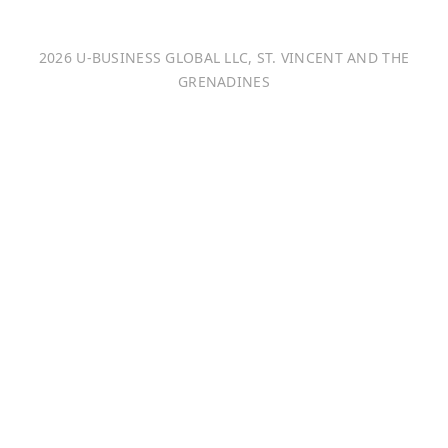
Italiano
2026 U-BUSINESS GLOBAL LLC, ST. VINCENT AND THE
Français
GRENADINES
Português
日本語
Bahasa Indonesia
中文 (中国)
Tiếng Việt
한국어
Монгол хэл
Magyar