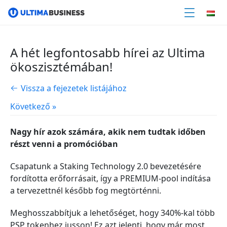
A hét legfontosabb hírei az Ultima
ökoszisztémában!
Vissza a fejezetek listájához
Következő »
Nagy hír azok számára, akik nem tudtak időben
részt venni a promócióban
Csapatunk a Staking Technology 2.0 bevezetésére
fordította erőforrásait, így a PREMIUM-pool indítása
a tervezettnél később fog megtörténni.
Meghosszabbítjuk a lehetőséget, hogy 340%-kal több
PSP tokenhez jusson! Ez azt jelenti, hogy már most