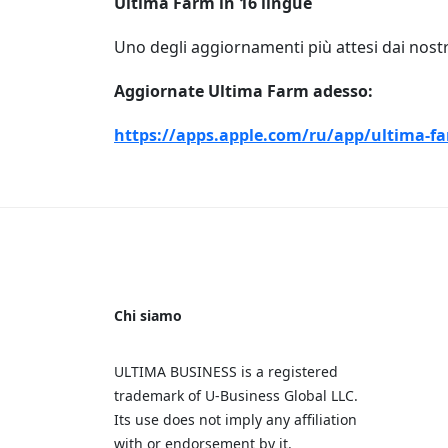
Ultima Farm in 16 lingue
Uno degli aggiornamenti più attesi dai nostri
Aggiornate Ultima Farm adesso:
https://apps.apple.com/ru/app/ultima-f
Chi siamo
ULTIMA BUSINESS is a registered
trademark of U‑Business Global LLC.
Its use does not imply any affiliation
with or endorsement by it.