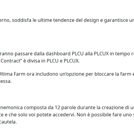
erno, soddisfa le ultime tendenze del design e garantisce u
otranno passare dalla dashboard PLCU alla PLCUX in tempo rea
Contract” è divisa in PLCU e PLCUX.
Ultima Farm ora includono un’opzione per bloccare la farm e
messa.
e mnemonica composta da 12 parole durante la creazione di u
 che solo voi potete accedervi. Non è possibile fare uno
cautela.