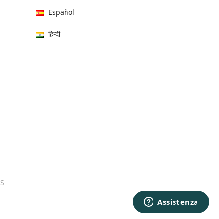
Español
हिन्दी
العربية
বাংলা
Italiano
Français
Português
日本語
ES
Bahasa Indonesia
中文 (中国)