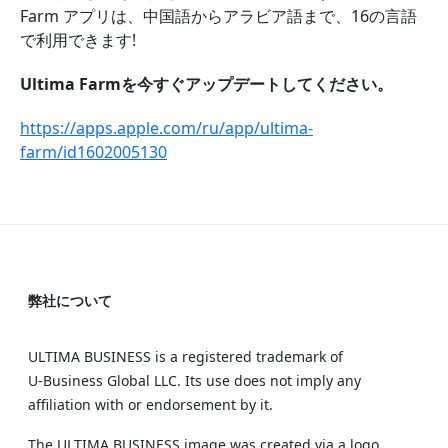
Farm アプリは、中国語からアラビア語まで、16の言語
で利用できます!
Ultima Farmを今すぐアップデートしてください。
https://apps.apple.com/ru/app/ultima-
farm/id1602005130
弊社について
ULTIMA BUSINESS is a registered trademark of
U‑Business Global LLC. Its use does not imply any
affiliation with or endorsement by it.
The ULTIMA BUSINESS image was created via a logo