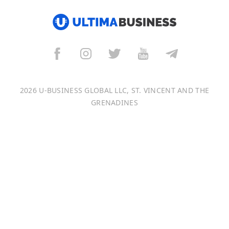
العربية
বাংলা
Italiano
Français
2026 U-BUSINESS GLOBAL LLC, ST. VINCENT AND THE
Português
GRENADINES
日本語
Bahasa Indonesia
中文 (中国)
Tiếng Việt
한국어