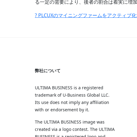
る一定の需要により、後者の割合は着実に増加し
?
PLCUXのマイニングファームをアクティブ
弊社について
ULTIMA BUSINESS is a registered
trademark of U‑Business Global LLC.
Its use does not imply any affiliation
with or endorsement by it.
The ULTIMA BUSINESS image was
created via a logo contest. The ULTIMA
BUSINESS is a registered logo and