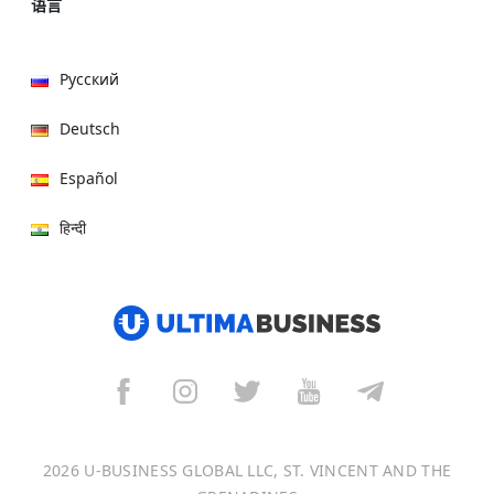
语言
Русский
Deutsch
Español
हिन्दी
العربية
বাংলা
Italiano
Français
2026 U-BUSINESS GLOBAL LLC, ST. VINCENT AND THE
Português