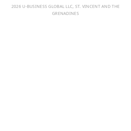
2026 U-BUSINESS GLOBAL LLC, ST. VINCENT AND THE
Français
GRENADINES
Português
日本語
Bahasa Indonesia
中文 (中国)
Tiếng Việt
한국어
Монгол хэл
Magyar
ไทย