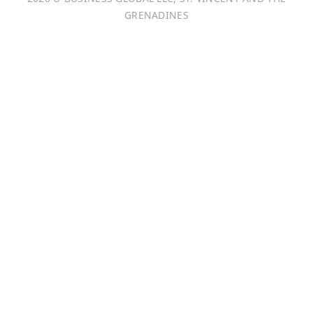
Français
GRENADINES
Português
日本語
Bahasa Indonesia
中文 (中国)
Tiếng Việt
한국어
Монгол хэл
Magyar
ไทย