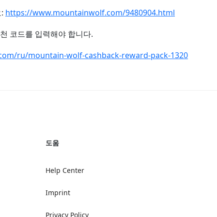
:
https://www.mountainwolf.com/9480904.html
rld 추천 코드를 입력해야 합니다
.
al.com/ru/mountain-wolf-cashback-reward-pack-1320
도움
Help Center
Imprint
Privacy Policy