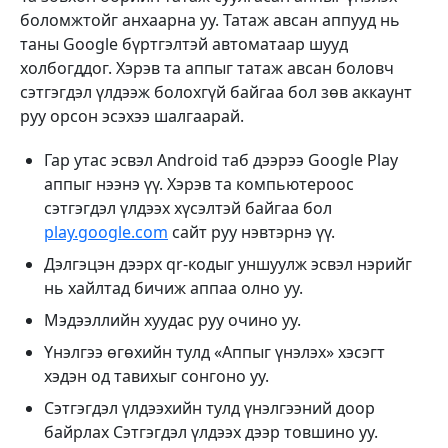
боломжтойг анхаарна уу. Татаж авсан аппууд нь
таны Google бүртгэлтэй автоматаар шууд
холбогддог. Хэрэв та аппыг татаж авсан боловч
сэтгэгдэл үлдээж болохгүй байгаа бол зөв аккаунт
руу орсон эсэхээ шалгаарай.
Гар утас эсвэл Android таб дээрээ Google Play
аппыг нээнэ үү. Хэрэв та компьютероос
сэтгэгдэл үлдээх хүсэлтэй байгаа бол
play.google.com
сайт руу нэвтэрнэ үү.
Дэлгэцэн дээрх qr-кодыг уншуулж эсвэл нэрийг
нь хайлтад бичиж аппаа олно уу.
Мэдээллийн хуудас руу очино уу.
Үнэлгээ өгөхийн тулд «Аппыг үнэлэх» хэсэгт
хэдэн од тавихыг сонгоно уу.
Сэтгэгдэл үлдээхийн тулд үнэлгээний доор
байрлах Сэтгэгдэл үлдээх дээр товшино уу.