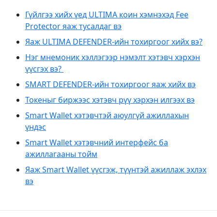
Гүйлгээ хийх үед ULTIMA коин хэмнэхэд Fee
Protector яаж тусалдаг вэ
Яаж ULTIMA DEFENDER-ийн тохиргоог хийх вэ?
Нэг мнемоник хэллэгээр нэмэлт хэтэвч хэрхэн
үүсгэх вэ?
SMART DEFENDER-ийн тохиргоог яаж хийх вэ
Токеныг биржээс хэтэвч рүү хэрхэн илгээх вэ
Smart Wallet хэтэвчтэй аюулгүй ажиллахын
үндэс
Smart Wallet хэтэвчний интерфейс ба
ажиллагааны тойм
​​Яаж Smart Wallet үүсгэж, түүнтэй ажиллаж эхлэх
вэ