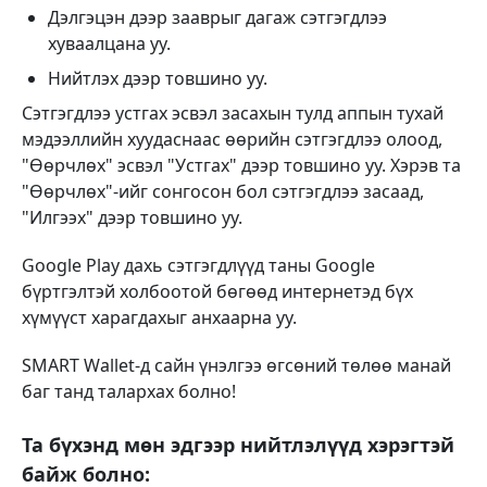
Дэлгэцэн дээр зааврыг дагаж сэтгэгдлээ
хуваалцана уу.
Нийтлэх дээр товшино уу.
Сэтгэгдлээ устгах эсвэл засахын тулд аппын тухай
мэдээллийн хуудаснаас өөрийн сэтгэгдлээ олоод,
"Өөрчлөх" эсвэл "Устгах" дээр товшино уу. Хэрэв та
"Өөрчлөх"-ийг сонгосон бол сэтгэгдлээ засаад,
"Илгээх" дээр товшино уу.
Google Play дахь сэтгэгдлүүд таны Google
бүртгэлтэй холбоотой бөгөөд интернетэд бүх
хүмүүст харагдахыг анхаарна уу.
SMART Wallet-д сайн үнэлгээ өгсөний төлөө манай
баг танд талархах болно!
Та бүхэнд мөн эдгээр нийтлэлүүд хэрэгтэй
байж болно: