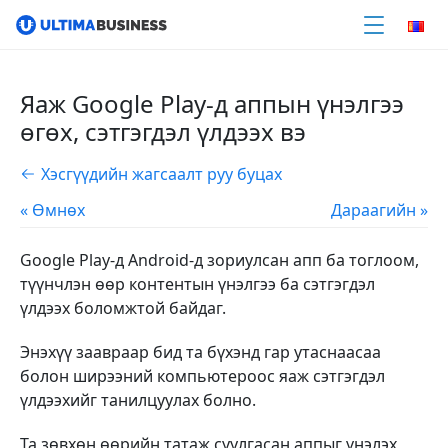
Яаж Google Play-д аппын үнэлгээ
өгөх, сэтгэгдэл үлдээх вэ
Хэсгүүдийн жагсаалт руу буцах
« Өмнөх
Дараагийн »
Google Play-д Android-д зориулсан апп ба тоглоом,
түүнчлэн өөр контентын үнэлгээ ба сэтгэгдэл
үлдээх боломжтой байдаг.
Энэхүү заавраар бид та бүхэнд гар утаснаасаа
болон ширээний компьютероос яаж сэтгэгдэл
үлдээхийг танилцуулах болно.
Та зөвхөн өөрийн татаж суулгасан аппыг үнэлэх