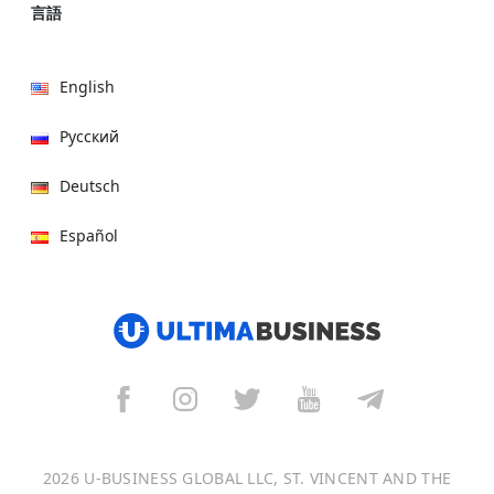
言語
English
Русский
Deutsch
Español
हिन्दी
العربية
বাংলা
Italiano
2026 U-BUSINESS GLOBAL LLC, ST. VINCENT AND THE
Français