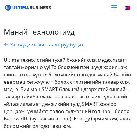
Манай технологиуд
Хэсгүүдийн жагсаалт руу буцах
Ultima технологийн тухай бүхнийг олж мэдэх хэсэгт
тавтай морилно уу! Та блокчейнтэй шууд харилцаж
шинэ токен үүсгэх боломжийг олгодог манай багийн
өвөрмөц хөгжүүлэлт болох сплитингийн талаар олж
мэднэ. Бид мөн SMART блокчейн дээрх стейкингийн
талаар тайлбарлана: энэ нь хэрэглэгчид сүлжээний
үйл ажиллагааг дэмжихийн тулд SMART зоосоо
царцааж, үүнийхээ төлөө сүлжээний гол нөөц болох
Bandwidth (зурвасын өргөн), Energy (эрчим хүч) авах
боломжийг олгодог явц юм.