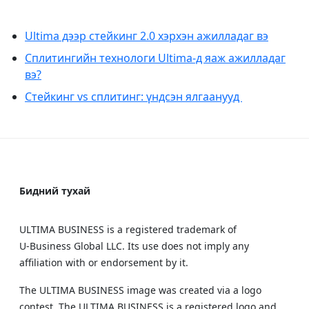
Ultima дээр стейкинг 2.0 хэрхэн ажилладаг вэ
Сплитингийн технологи Ultima-д яаж ажилладаг
вэ?
Стейкинг vs сплитинг: үндсэн ялгаанууд
Бидний тухай
ULTIMA BUSINESS is a registered trademark of
U‑Business Global LLC. Its use does not imply any
affiliation with or endorsement by it.
The ULTIMA BUSINESS image was created via a logo
contest. The ULTIMA BUSINESS is a registered logo and