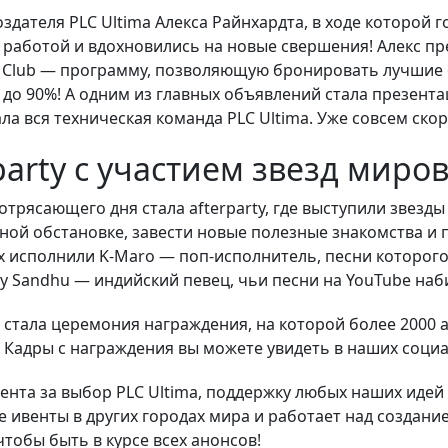
дателя PLC Ultima Алекса Райнхардта, в ходе которой 
 работой и вдохновились на новые свершения! Алекс п
l Club — программу, позволяющую бронировать лучшие о
 до 90%! А одним из главных объявлений стала презент
ла вся техническая команда PLC Ultima. Уже совсем ск
party с участием звезд миро
рясающего дня стала afterparty, где выступили звезды
ной обстановке, завести новые полезные знакомства и 
х исполнили K-Maro — поп-исполнитель, песни которого
arrdy Sandhu — индийский певец, чьи песни на YouTube н
стала церемония награждения, на которой более 2000 
. Кадры с награждения вы можете увидеть в наших социа
нта за выбор PLC Ultima, поддержку любых наших идей 
 ивенты в других городах мира и работает над создание
тобы быть в курсе всех анонсов!