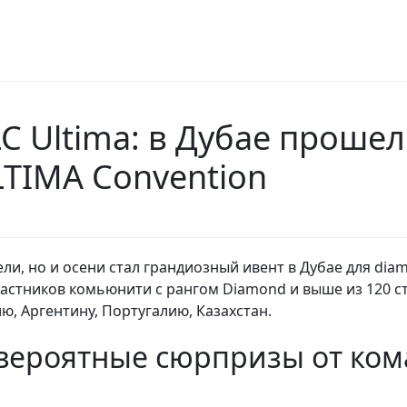
C Ultima: в Дубае проше
TIMA Convention
ели, но и осени стал грандиозный ивент в Дубае для d
участников комьюнити c рангом Diamond и выше из 120 
ю, Аргентину, Португалию, Казахстан.
вероятные сюрпризы от ком