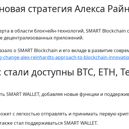
овая стратегия Алекса Райн
ерта в области блокчейн-технологий, SMART Blockchain
ие децентрализованных приложений.
казало о SMART Blockchain и его вкладе в развитие совр
-change-alex-reinhardts-approach-to-blockchain-innovati
 стали доступны BTC, ETH, T
ть SMART WALLET, добавляя новые функции и поддержи
может с легкостью отправлять и принимать первую крип
также стал поддерживаться SMART WALLET.