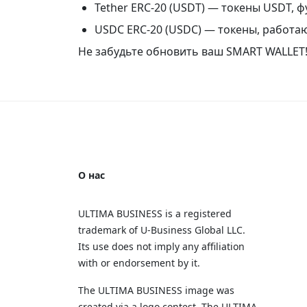
Tether ERC-20 (USDT) — токены USDT,
USDC ERC-20 (USDC) — токены, работа
Не забудьте обновить ваш SMART WALLET
О нас
ULTIMA BUSINESS is a registered
trademark of U‑Business Global LLC.
Its use does not imply any affiliation
with or endorsement by it.
The ULTIMA BUSINESS image was
created via a logo contest. The ULTIMA