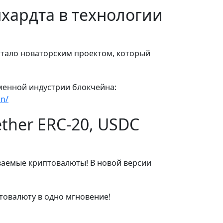
хардта в технологии
 стало новаторским проектом, который
еменной индустрии блокчейна:
on/
ether ERC-20, USDC
ваемые криптовалюты! В новой версии
товалюту в одно мгновение!